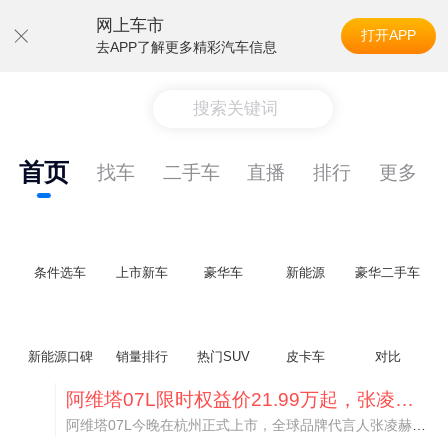
网上车市
打开APP
去APP了解更多精彩汽车信息
搜索关键词
首页
找车
二手车
直播
排行
更多
条件选车
上市新车
豪华车
新能源
豪华二手车
新能源口碑
销量排行
热门SUV
皮卡车
对比
阿维塔07L限时权益价21.99万起，张凌赫成首位车主
阿维塔07L今晚在杭州正式上市，全球品牌代言人张凌赫现场提车，成为这台车的第一位主人。三个版本：Elite纯电版22.99万，Max+后驱纯电版24.99万，Ultra三电机四驱版27.99万。