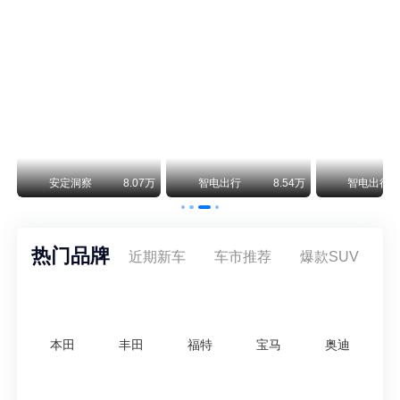
保时捷CEO证实：纯电718将复活！因为奥迪需要
保时捷新任CEO迈克尔·莱特斯最近接受德国《法兰克福汇报》采访，直接给纯电718项目吃了颗定心丸。之前外界传得沸沸扬扬，说这个项目可能推迟甚至取消，现在CEO亲自出面澄清：“关于电动718，我们已经得出结论，将会打造这款车型，因为这是经济上的最佳解决方案，也会是一款非常出色的汽车。”
阿维塔07L限时权益价21.99万起，张凌赫成首位车主
阿维塔07L今晚在杭州正式上市，全球品牌代言人张凌赫现场提车，成为这台车的第一位主人。三个版本：Elite纯电版22.99万，Max+后驱纯电版24.99万，Ultra三电机四驱版27.99万。
万
安定洞察
8.07万
智电出行
8.54万
智电出行
热门品牌
近期新车
车市推荐
爆款SUV
本田
丰田
福特
宝马
奥迪