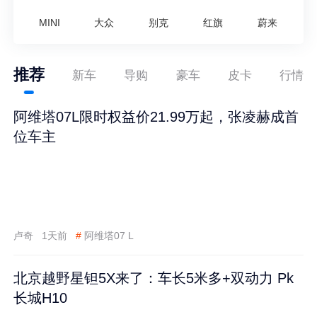
MINI
大众
别克
红旗
蔚来
推荐
新车
导购
豪车
皮卡
行情
阿维塔07L限时权益价21.99万起，张凌赫成首
位车主
卢奇
1天前
#
阿维塔07 L
北京越野星钽5X来了：车长5米多+双动力 Pk
长城H10