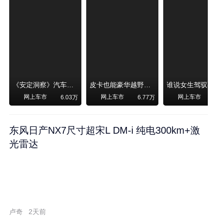
《安定洞察》汽车烧不烧油，和石油安全无关！
皮卡也能豪华越野！纵横F700上市，限时卖29.99万起
网上车市
网上车市
网上车市
6.03万
6.77万
东风日产NX7尺寸超宋L DM-i 纯电300km+激
光雷达
卢奇
2天前