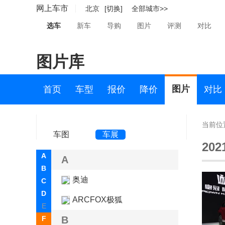
网上车市
北京
[切换]
全部城市>>
选车
新车
导购
图片
评测
对比
图片库
图片
首页
车型
报价
降价
对比
当前位
车图
车展
20
A
A
B
奥迪
C
D
ARCFOX极狐
E
F
B