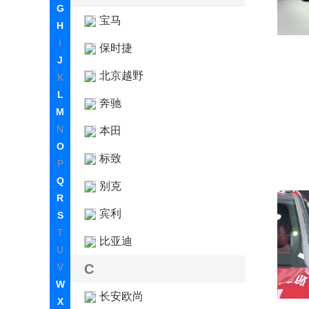
G
宝马
H
I
保时捷
J
北京越野
K
L
奔驰
M
N
本田
O
标致
P
Q
别克
R
宾利
S
T
比亚迪
U
V
C
W
长安欧尚
X