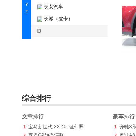
Y
长安汽车
Z
长城（皮卡）
D
大众
东风风神
F
丰田
福特
综合排行
G
广汽传祺
文章排行
豪车排行
1
宝马新世代iX3 40L证件照
1
奔驰S
H
2
享界G9静态评测
2
奥迪A8