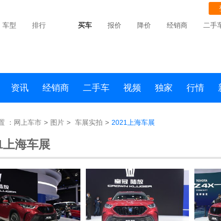
车型
排行
买车
报价
降价
经销商
二手
资讯
经销商
二手车
视频
独家
行情
置 ：
网上车市
>
图片
>
车展实拍
>
2021上海车展
21上海车展