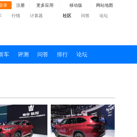
登录
注册
更多应用
移动版
网站地图
车
行情
计算器
社区
问答
论坛
新车
评测
问答
排行
论坛