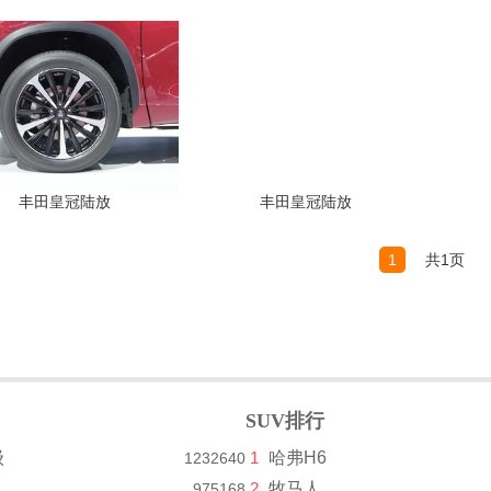
丰田皇冠陆放
丰田皇冠陆放
1
共1页
SUV排行
级
1
哈弗H6
1232640
2
牧马人
975168