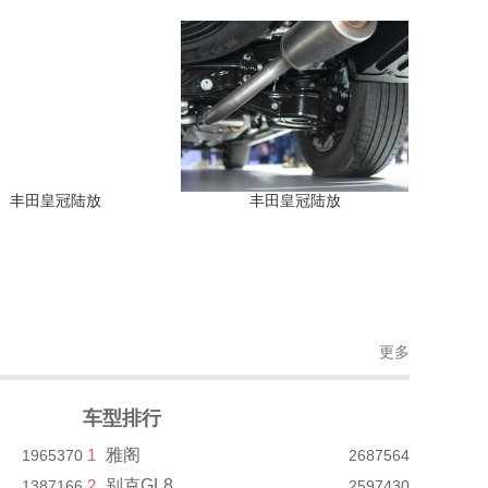
丰田皇冠陆放
丰田皇冠陆放
更多
车型排行
1
雅阁
1965370
2687564
2
别克GL8
1387166
2597430