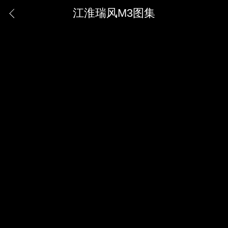
江淮瑞风M3图集