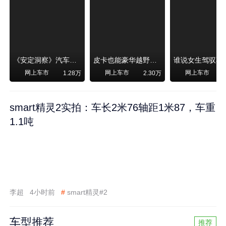
《安定洞察》汽车烧不烧油，和石油安全无关！
皮卡也能豪华越野！纵横F700上市，限时卖29.99万起
网上车市
网上车市
网上车市
1.28万
2.30万
smart精灵2实拍：车长2米76轴距1米87，车重
1.1吨
李超
4小时前
#
smart精灵#2
车型推荐
推荐