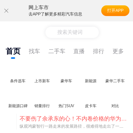
网上车市
打开APP
去APP了解更多精彩汽车信息
搜索关键词
首页
找车
二手车
直播
排行
更多
条件选车
上市新车
豪华车
新能源
豪华二手车
新能源口碑
销量排行
热门SUV
皮卡车
对比
不要伤了余承东的心！不内卷价格的华为，弥足珍贵！
纵观鸿蒙智行一路走来的发展路径，很难得地走出了一条和当下车市截然不同的道路：不靠降价走量、不参与低端价格厮杀，始终以技术迭代、架构创新、智能化体验升级、整车品质突破作为核心驱动力，稳步实现产品价值向上、品牌价格带稳步攀升。
阿斯顿·马丁退出北京市场 三家门店全部关闭