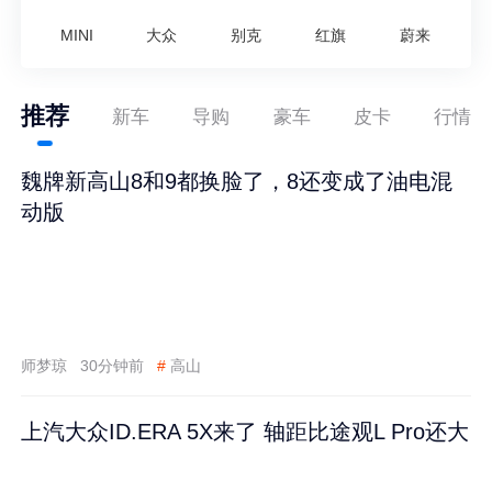
MINI
大众
别克
红旗
蔚来
推荐
新车
导购
豪车
皮卡
行情
魏牌新高山8和9都换脸了，8还变成了油电混
动版
师梦琼
30分钟前
#
高山
上汽大众ID.ERA 5X来了 轴距比途观L Pro还大