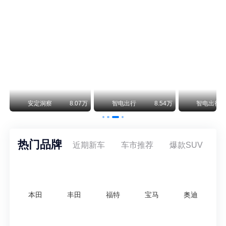
曾在北京坐拥多家授权网点、稳居华北超豪华汽车市场重要一席的阿斯顿·马丁，如今彻底走完了在北京新车零售的全部征程。
不要伤了余承东的心！不内卷价格的华为，弥足珍贵！
纵观鸿蒙智行一路走来的发展路径，很难得地走出了一条和当下车市截然不同的道路：不靠降价走量、不参与低端价格厮杀，始终以技术迭代、架构创新、智能化体验升级、整车品质突破作为核心驱动力，稳步实现产品价值向上、品牌价格带稳步攀升。
万
安定洞察
8.07万
智电出行
8.54万
智电出行
热门品牌
近期新车
车市推荐
爆款SUV
本田
丰田
福特
宝马
奥迪