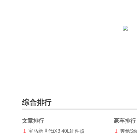
北京清行(1)
北京越野(10976)
北汽昌河(2742)
北汽幻速(3869)
北汽瑞翔(3)
北汽威旺(2299)
北汽新能源(2295)
奔驰(165455)
综合排行
奔腾(24799)
文章排行
豪车排行
本田(81563)
1
宝马新世代iX3 40L证件照
1
奔驰S
BeyonCa(2)