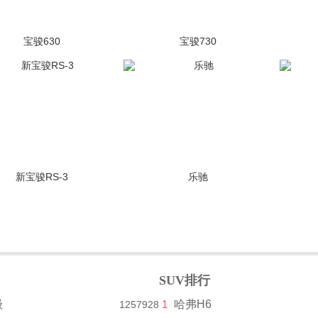
宝骏630
宝骏730
(3877张)
停售
(3070张)
停售
新宝骏RS-3
乐驰
(1199张)
停售
(1079张)
停售
SUV排行
级
1
哈弗H6
1257928