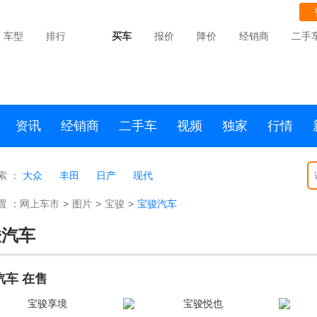
车型
排行
买车
报价
降价
经销商
二手
资讯
经销商
二手车
视频
独家
行情
索 ：
大众
丰田
日产
现代
置 ：
网上车市
>
图片
>
宝骏
>
宝骏汽车
骏汽车
汽车 在售