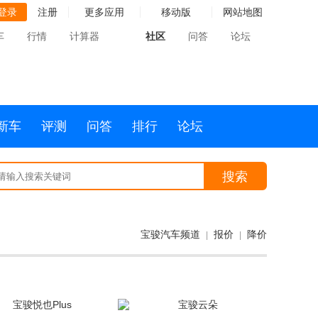
登录
注册
更多应用
移动版
网站地图
车
行情
计算器
社区
问答
论坛
新车
评测
问答
排行
论坛
搜索
宝骏汽车频道
报价
降价
|
|