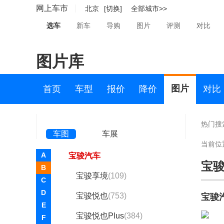
网上车市
北京
[切换]
全部城市>>
Aspark(1)
选车
新车
导购
图片
评测
对比
AUXUN傲旋(2)
阿维塔(4132)
图片库
B
图片
首页
车型
报价
降价
对比
拜腾(95)
百智新能源(1)
热门搜
车图
车展
宝骏(26802)
当前位
A
宝骏汽车
宝
B
宝骏享境
(109)
C
D
宝骏悦也
(753)
宝骏
E
宝骏悦也Plus
(384)
F