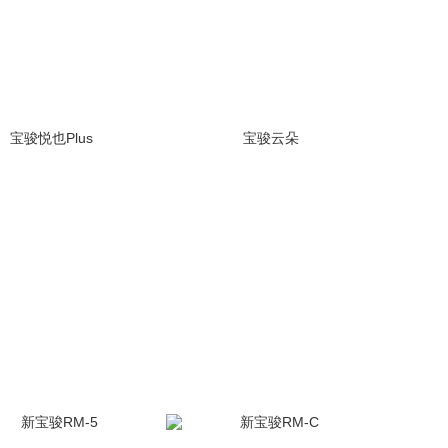
宝骏悦也Plus
宝骏云朵
(384张)
(958张)