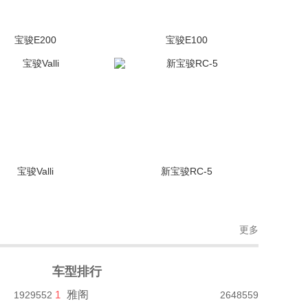
宝骏E200
宝骏E100
(76张)
停售
(596张)
停售
宝骏Valli
新宝骏RC-5
(479张)
停售
(699张)
停售
更多
车型排行
1
雅阁
1929552
2648559