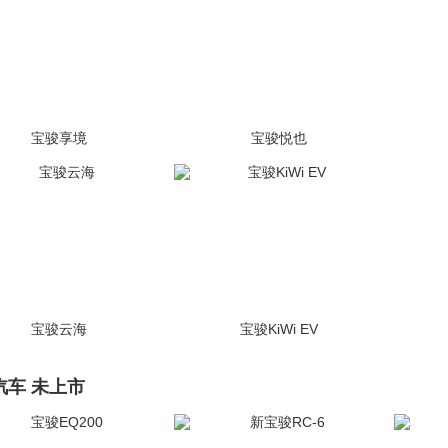
宝骏享境
宝骏悦也
(109张)
(753张)
宝骏云海
宝骏KiWi EV
(106张)
(1099张)
汽车 未上市