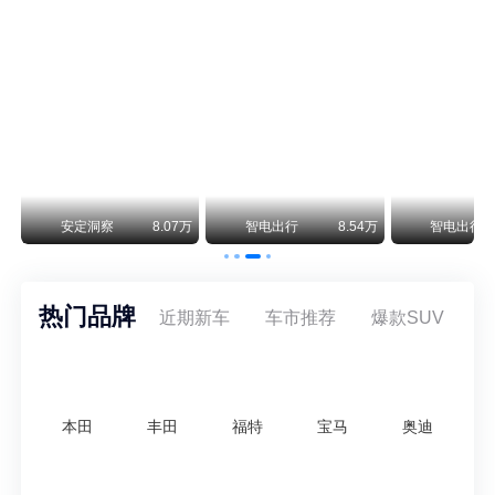
保时捷CEO证实：纯电718将复活！因为奥迪需要
保时捷新任CEO迈克尔·莱特斯最近接受德国《法兰克福汇报》采访，直接给纯电718项目吃了颗定心丸。之前外界传得沸沸扬扬，说这个项目可能推迟甚至取消，现在CEO亲自出面澄清：“关于电动718，我们已经得出结论，将会打造这款车型，因为这是经济上的最佳解决方案，也会是一款非常出色的汽车。”
阿维塔07L限时权益价21.99万起，张凌赫成首位车主
阿维塔07L今晚在杭州正式上市，全球品牌代言人张凌赫现场提车，成为这台车的第一位主人。三个版本：Elite纯电版22.99万，Max+后驱纯电版24.99万，Ultra三电机四驱版27.99万。
万
安定洞察
8.07万
智电出行
8.54万
智电出行
热门品牌
近期新车
车市推荐
爆款SUV
本田
丰田
福特
宝马
奥迪