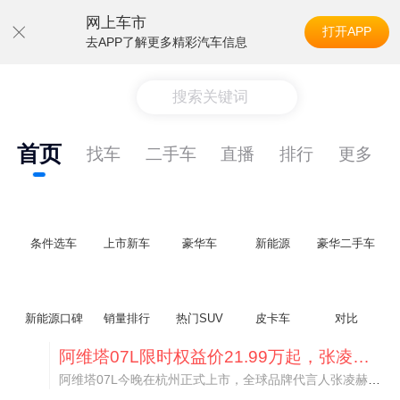
网上车市
打开APP
去APP了解更多精彩汽车信息
搜索关键词
首页
找车
二手车
直播
排行
更多
条件选车
上市新车
豪华车
新能源
豪华二手车
新能源口碑
销量排行
热门SUV
皮卡车
对比
阿维塔07L限时权益价21.99万起，张凌赫成首位车主
阿维塔07L今晚在杭州正式上市，全球品牌代言人张凌赫现场提车，成为这台车的第一位主人。三个版本：Elite纯电版22.99万，Max+后驱纯电版24.99万，Ultra三电机四驱版27.99万。