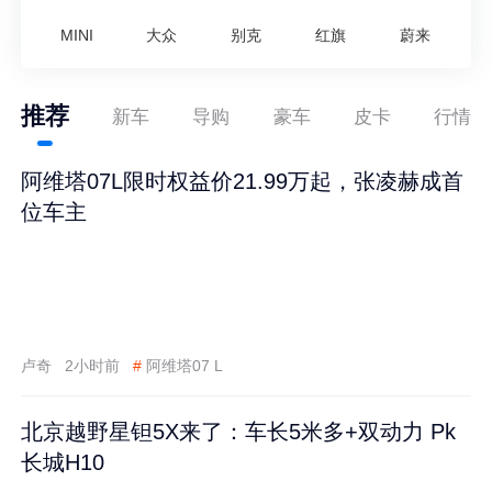
MINI
大众
别克
红旗
蔚来
推荐
新车
导购
豪车
皮卡
行情
阿维塔07L限时权益价21.99万起，张凌赫成首
位车主
卢奇
2小时前
#
阿维塔07 L
北京越野星钽5X来了：车长5米多+双动力 Pk
长城H10