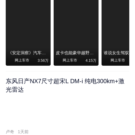
《安定洞察》汽车烧不烧油，和石油安全无关！
皮卡也能豪华越野！纵横F700上市，限时卖29.99万起
网上车市
网上车市
网上车市
3.56万
4.15万
东风日产NX7尺寸超宋L DM-i 纯电300km+激
光雷达
卢奇
1天前