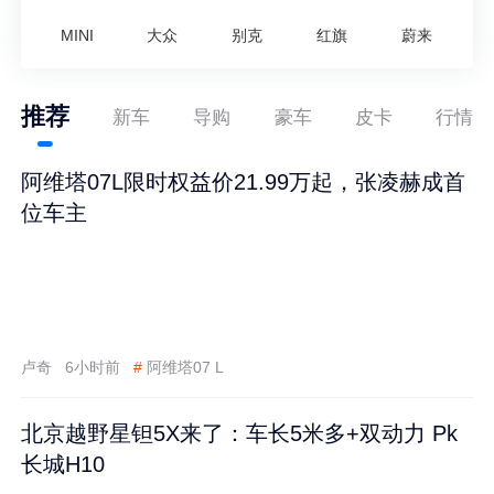
MINI
大众
别克
红旗
蔚来
推荐
新车
导购
豪车
皮卡
行情
阿维塔07L限时权益价21.99万起，张凌赫成首
位车主
卢奇
6小时前
#
阿维塔07 L
北京越野星钽5X来了：车长5米多+双动力 Pk
长城H10