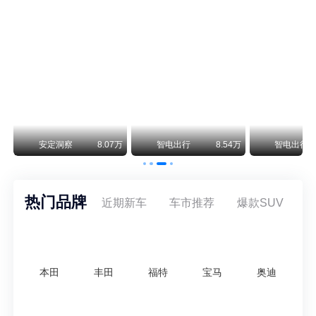
保时捷CEO证实：纯电718将复活！因为奥迪需要
保时捷新任CEO迈克尔·莱特斯最近接受德国《法兰克福汇报》采访，直接给纯电718项目吃了颗定心丸。之前外界传得沸沸扬扬，说这个项目可能推迟甚至取消，现在CEO亲自出面澄清：“关于电动718，我们已经得出结论，将会打造这款车型，因为这是经济上的最佳解决方案，也会是一款非常出色的汽车。”
阿维塔07L限时权益价21.99万起，张凌赫成首位车主
阿维塔07L今晚在杭州正式上市，全球品牌代言人张凌赫现场提车，成为这台车的第一位主人。三个版本：Elite纯电版22.99万，Max+后驱纯电版24.99万，Ultra三电机四驱版27.99万。
万
安定洞察
8.07万
智电出行
8.54万
智电出行
热门品牌
近期新车
车市推荐
爆款SUV
本田
丰田
福特
宝马
奥迪