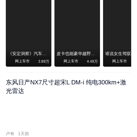
《安定洞察》汽车烧不烧油，和石油安全无关！
皮卡也能豪华越野！纵横F700上市，限时卖29.99万起
网上车市
网上车市
网上车市
3.89万
4.49万
东风日产NX7尺寸超宋L DM-i 纯电300km+激
光雷达
卢奇
1天前