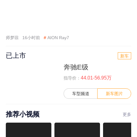
师梦琼
16小时前
#
AION Ray7
已上市
新车
奔驰E级
44.01-56.95万
指导价：
车型频道
新车图片
推荐小视频
更多