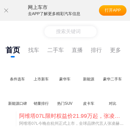
网上车市
打开APP
去APP了解更多精彩汽车信息
搜索关键词
首页
找车
二手车
直播
排行
更多
条件选车
上市新车
豪华车
新能源
豪华二手车
新能源口碑
销量排行
热门SUV
皮卡车
对比
阿维塔07L限时权益价21.99万起，张凌赫成首位车主
阿维塔07L今晚在杭州正式上市，全球品牌代言人张凌赫现场提车，成为这台车的第一位主人。三个版本：Elite纯电版22.99万，Max+后驱纯电版24.99万，Ultra三电机四驱版27.99万。