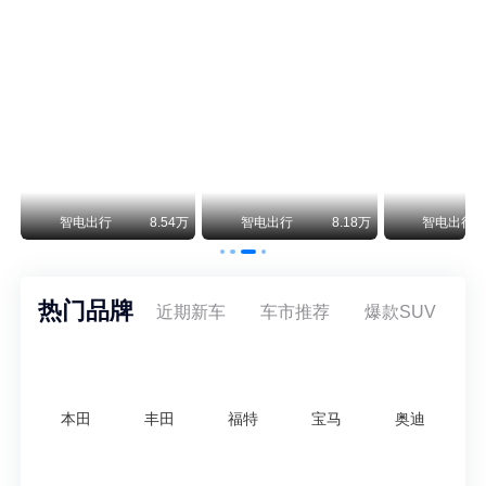
阿斯顿·马丁退出北京市场 三家门店全部关闭
曾在北京坐拥多家授权网点、稳居华北超豪华汽车市场重要一席的阿斯顿·马丁，如今彻底走完了在北京新车零售的全部征程。
不要伤了余承东的心！不内卷价格的华为，弥足珍贵！
纵观鸿蒙智行一路走来的发展路径，很难得地走出了一条和当下车市截然不同的道路：不靠降价走量、不参与低端价格厮杀，始终以技术迭代、架构创新、智能化体验升级、整车品质突破作为核心驱动力，稳步实现产品价值向上、品牌价格带稳步攀升。
万
智电出行
8.54万
智电出行
8.18万
智电出行
热门品牌
近期新车
车市推荐
爆款SUV
本田
丰田
福特
宝马
奥迪