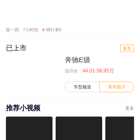
莫一西
7小时前
#
神行者8
已上市
新车
奔驰E级
44.01-56.95万
指导价：
车型频道
新车图片
推荐小视频
更多