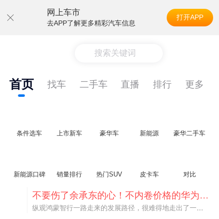
网上车市
打开APP
去APP了解更多精彩汽车信息
搜索关键词
首页
找车
二手车
直播
排行
更多
条件选车
上市新车
豪华车
新能源
豪华二手车
新能源口碑
销量排行
热门SUV
皮卡车
对比
不要伤了余承东的心！不内卷价格的华为，弥足珍贵！
纵观鸿蒙智行一路走来的发展路径，很难得地走出了一条和当下车市截然不同的道路：不靠降价走量、不参与低端价格厮杀，始终以技术迭代、架构创新、智能化体验升级、整车品质突破作为核心驱动力，稳步实现产品价值向上、品牌价格带稳步攀升。