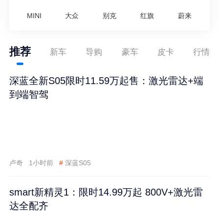
MINI
大众
别克
红旗
蔚来
推荐
新车
导购
豪车
皮卡
行情
深蓝全新S05限时11.59万起售：激光雷达+端
到端智驾
卢奇
1小时前
#
深蓝S05
smart新精灵1：限时14.99万起 800V+激光雷
达全配齐