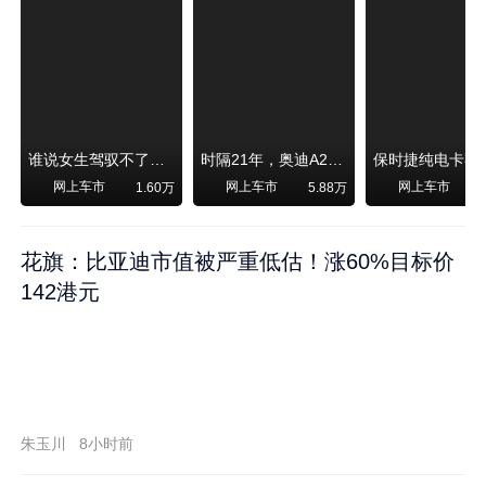
谁说女生驾驭不了大SUV？看我开问界M6驰骋坝上草原！
时隔21年，奥迪A2强势归来！
网上车市
网上车市
网上车市
1.60万
5.88万
1
花旗：比亚迪市值被严重低估！涨60%目标价
142港元
朱玉川
8小时前