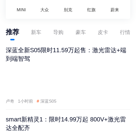
MINI
大众
别克
红旗
蔚来
推荐
新车
导购
豪车
皮卡
行情
深蓝全新S05限时11.59万起售：激光雷达+端
到端智驾
卢奇
1小时前
#
深蓝S05
smart新精灵1：限时14.99万起 800V+激光雷
达全配齐