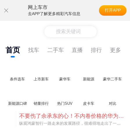
网上车市
打开APP
去APP了解更多精彩汽车信息
搜索关键词
首页
找车
二手车
直播
排行
更多
条件选车
上市新车
豪华车
新能源
豪华二手车
新能源口碑
销量排行
热门SUV
皮卡车
对比
不要伤了余承东的心！不内卷价格的华为，弥足珍贵！
纵观鸿蒙智行一路走来的发展路径，很难得地走出了一条和当下车市截然不同的道路：不靠降价走量、不参与低端价格厮杀，始终以技术迭代、架构创新、智能化体验升级、整车品质突破作为核心驱动力，稳步实现产品价值向上、品牌价格带稳步攀升。