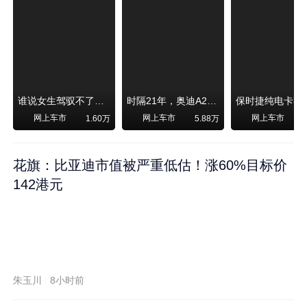
谁说女生驾驭不了大SUV？看我开问界M6驰骋坝上草原！
时隔21年，奥迪A2强势归来！
网上车市
网上车市
网上车市
1.60万
5.88万
1
花旗：比亚迪市值被严重低估！涨60%目标价
142港元
朱玉川
8小时前