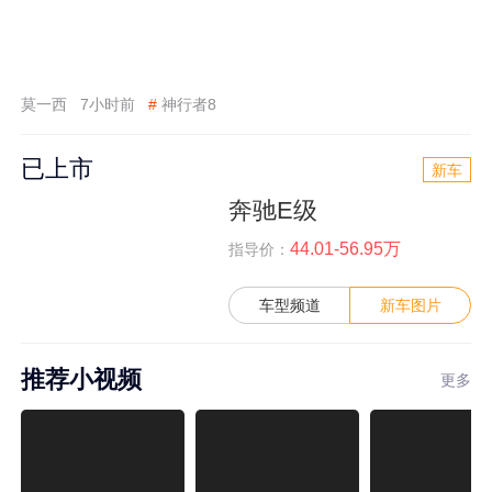
莫一西
7小时前
#
神行者8
已上市
新车
奔驰E级
44.01-56.95万
指导价：
车型频道
新车图片
推荐小视频
更多