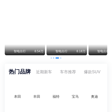
阿斯顿·马丁退出北京市场 三家门店全部关闭
曾在北京坐拥多家授权网点、稳居华北超豪华汽车市场重要一席的阿斯顿·马丁，如今彻底走完了在北京新车零售的全部征程。
不要伤了余承东的心！不内卷价格的华为，弥足珍贵！
纵观鸿蒙智行一路走来的发展路径，很难得地走出了一条和当下车市截然不同的道路：不靠降价走量、不参与低端价格厮杀，始终以技术迭代、架构创新、智能化体验升级、整车品质突破作为核心驱动力，稳步实现产品价值向上、品牌价格带稳步攀升。
万
智电出行
8.54万
智电出行
8.18万
智电出行
热门品牌
近期新车
车市推荐
爆款SUV
本田
丰田
福特
宝马
奥迪