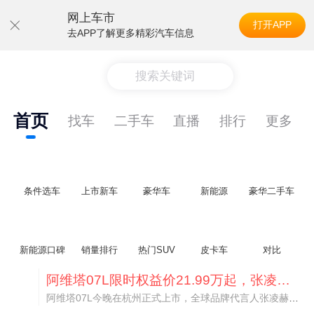
网上车市
打开APP
去APP了解更多精彩汽车信息
搜索关键词
首页
找车
二手车
直播
排行
更多
条件选车
上市新车
豪华车
新能源
豪华二手车
新能源口碑
销量排行
热门SUV
皮卡车
对比
阿维塔07L限时权益价21.99万起，张凌赫成首位车主
阿维塔07L今晚在杭州正式上市，全球品牌代言人张凌赫现场提车，成为这台车的第一位主人。三个版本：Elite纯电版22.99万，Max+后驱纯电版24.99万，Ultra三电机四驱版27.99万。