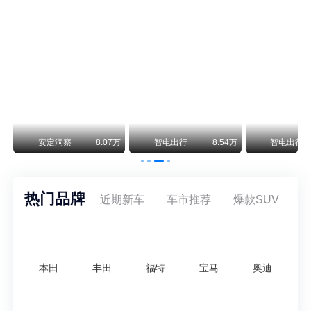
保时捷CEO证实：纯电718将复活！因为奥迪需要
保时捷新任CEO迈克尔·莱特斯最近接受德国《法兰克福汇报》采访，直接给纯电718项目吃了颗定心丸。之前外界传得沸沸扬扬，说这个项目可能推迟甚至取消，现在CEO亲自出面澄清：“关于电动718，我们已经得出结论，将会打造这款车型，因为这是经济上的最佳解决方案，也会是一款非常出色的汽车。”
阿维塔07L限时权益价21.99万起，张凌赫成首位车主
阿维塔07L今晚在杭州正式上市，全球品牌代言人张凌赫现场提车，成为这台车的第一位主人。三个版本：Elite纯电版22.99万，Max+后驱纯电版24.99万，Ultra三电机四驱版27.99万。
万
安定洞察
8.07万
智电出行
8.54万
智电出行
热门品牌
近期新车
车市推荐
爆款SUV
本田
丰田
福特
宝马
奥迪