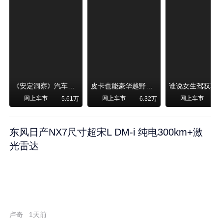
《安定洞察》汽车烧不烧油，和石油安全无关！
皮卡也能豪华越野！纵横F700上市，限时卖29.99万起
网上车市
网上车市
网上车市
5.61万
6.32万
东风日产NX7尺寸超宋L DM-i 纯电300km+激
光雷达
卢奇
1天前