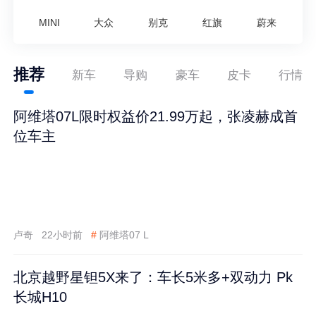
MINI
大众
别克
红旗
蔚来
推荐
新车
导购
豪车
皮卡
行情
阿维塔07L限时权益价21.99万起，张凌赫成首
位车主
卢奇
22小时前
#
阿维塔07 L
北京越野星钽5X来了：车长5米多+双动力 Pk
长城H10