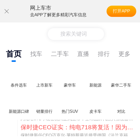
网上车市
打开APP
去APP了解更多精彩汽车信息
搜索关键词
首页
找车
二手车
直播
排行
更多
条件选车
上市新车
豪华车
新能源
豪华二手车
阿维塔07L限时权益价21.99万起，张凌赫成首位车主
阿维塔07L今晚在杭州正式上市，全球品牌代言人张凌赫现场提车，成为这台车的第一位主人。三个版本：Elite纯电版22.99万，Max+后驱纯电版24.99万，Ultra三电机四驱版27.99万。
新能源口碑
销量排行
热门SUV
皮卡车
对比
保时捷CEO证实：纯电718将复活！因为奥迪需要
保时捷新任CEO迈克尔·莱特斯最近接受德国《法兰克福汇报》采访，直接给纯电718项目吃了颗定心丸。之前外界传得沸沸扬扬，说这个项目可能推迟甚至取消，现在CEO亲自出面澄清：“关于电动718，我们已经得出结论，将会打造这款车型，因为这是经济上的最佳解决方案，也会是一款非常出色的汽车。”
阿维塔07L限时权益价21.99万起，张凌赫成首位车主