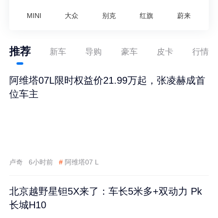
MINI
大众
别克
红旗
蔚来
推荐
新车
导购
豪车
皮卡
行情
阿维塔07L限时权益价21.99万起，张凌赫成首
位车主
卢奇
6小时前
#
阿维塔07 L
北京越野星钽5X来了：车长5米多+双动力 Pk
长城H10