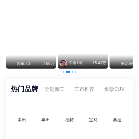
阿维塔07L今晚在杭州正式上市，全球品牌代言人张凌赫现场提车，成为这台车的第一位主人。三个版本：Elite纯电版22.99万，Max+后驱纯电版24.99万，Ultra三电机四驱版27.99万。
车市1哥
15.43万
安定洞察
8.07万
智电出行
热门品牌
近期新车
车市推荐
爆款SUV
本田
丰田
福特
宝马
奥迪