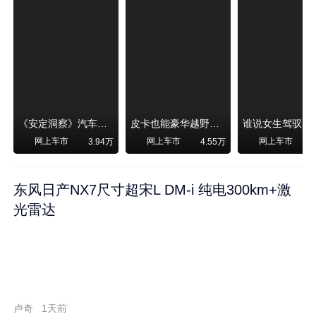
《安定洞察》汽车烧不烧油，和石油安全无关！
皮卡也能豪华越野！纵横F700上市，限时卖29.99万起
网上车市
网上车市
网上车市
3.94万
4.55万
东风日产NX7尺寸超宋L DM-i 纯电300km+激
光雷达
卢奇
1天前