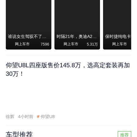
谁说女生驾驭不了大SUV？看我开问界M6驰骋坝上草原！
时隔21年，奥迪A2强势归来！
网上车市
网上车市
网上车市
7596
5.31万
1
仰望U8L四座版售价145.8万，选高定套装再加
30万！
徐辉
4小时前
#
仰望U8
车型推荐
推荐