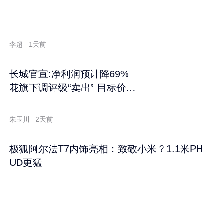
李超
1天前
长城官宣:净利润预计降69%
花旗下调评级“卖出” 目标价再
跌60%
朱玉川
2天前
极狐阿尔法T7内饰亮相：致敬小米？1.1米PH
UD更猛