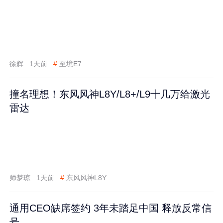
徐辉
1天前
#
至境E7
撞名理想！东风风神L8Y/L8+/L9十几万给激光
雷达
师梦琼
1天前
#
东风风神L8Y
通用CEO缺席签约 3年未踏足中国 释放反常信
号