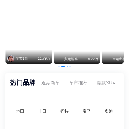
尊界V800 V680售价64.8-101.6万 1千万内最好的MPV
余承东刚刚把尊界V680和V800的正式售价亮出来了——64.8万起和76.6万起。对比预售时65-90万和80-120万的区间，起售价都往下调了一截，这个信号很明确：尊界想在百万级MPV市场尽快站稳脚跟。
通用CEO缺席签约 3年未踏足中国 释放反常信号
8月5日，上汽集团与通用汽车在上海完成上汽通用合资协议续约，合作周期一次性延长20年至2047年，这场关乎中美汽车标杆合资企业未来二十年走向的重磅签约仪式，备受全行业瞩目。
万
智电出行
8.54万
智电出行
8.18万
智电出行
热门品牌
近期新车
车市推荐
爆款SUV
本田
丰田
福特
宝马
奥迪