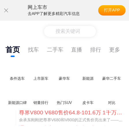
网上车市
打开APP
去APP了解更多精彩汽车信息
搜索关键词
首页
找车
二手车
直播
排行
更多
条件选车
上市新车
豪华车
新能源
豪华二手车
新能源口碑
销量排行
热门SUV
皮卡车
对比
通用CEO缺席签约 3年未踏足中国 释放反常信号
8月5日，上汽集团与通用汽车在上海完成上汽通用合资协议续约，合作周期一次性延长20年至2047年，这场关乎中美汽车标杆合资企业未来二十年走向的重磅签约仪式，备受全行业瞩目。