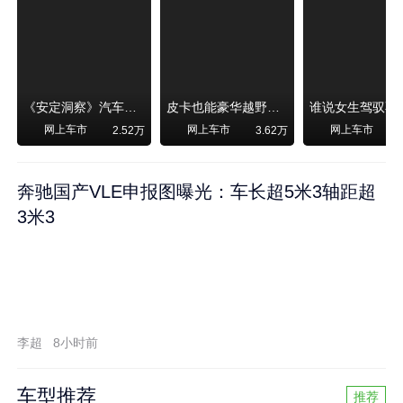
《安定洞察》汽车烧不烧油，和石油安全无关！
皮卡也能豪华越野！纵横F700上市，限时卖29.99万起
网上车市
网上车市
网上车市
2.52万
3.62万
奔驰国产VLE申报图曝光：车长超5米3轴距超
3米3
李超
8小时前
车型推荐
推荐