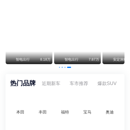
不要伤了余承东的心！不内卷价格的华为，弥足珍贵！
纵观鸿蒙智行一路走来的发展路径，很难得地走出了一条和当下车市截然不同的道路：不靠降价走量、不参与低端价格厮杀，始终以技术迭代、架构创新、智能化体验升级、整车品质突破作为核心驱动力，稳步实现产品价值向上、品牌价格带稳步攀升。
万
智电出行
8.18万
智电出行
7.87万
安定洞察
热门品牌
近期新车
车市推荐
爆款SUV
本田
丰田
福特
宝马
奥迪