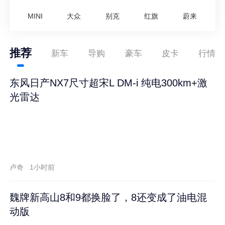
MINI
大众
别克
红旗
蔚来
推荐
新车
导购
豪车
皮卡
行情
东风日产NX7尺寸超宋L DM-i 纯电300km+激
光雷达
卢奇
1小时前
魏牌新高山8和9都换脸了，8还变成了油电混
动版