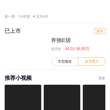
莫一西
7小时前
#
宝马iX3
已上市
新车
奔驰E级
44.01-56.95万
指导价：
车型频道
新车图片
推荐小视频
更多