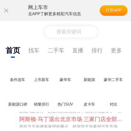
网上车市
打开APP
去APP了解更多精彩汽车信息
搜索关键词
首页
找车
二手车
直播
排行
更多
条件选车
上市新车
豪华车
新能源
豪华二手车
不要伤了余承东的心！不内卷价格的华为，弥足珍贵！
新能源口碑
销量排行
热门SUV
皮卡车
对比
纵观鸿蒙智行一路走来的发展路径，很难得地走出了一条和当下车市截然不同的道路：不靠降价走量、不参与低端价格厮杀，始终以技术迭代、架构创新、智能化体验升级、整车品质突破作为核心驱动力，稳步实现产品价值向上、品牌价格带稳步攀升。
阿斯顿·马丁退出北京市场 三家门店全部关闭
曾在北京坐拥多家授权网点、稳居华北超豪华汽车市场重要一席的阿斯顿·马丁，如今彻底走完了在北京新车零售的全部征程。