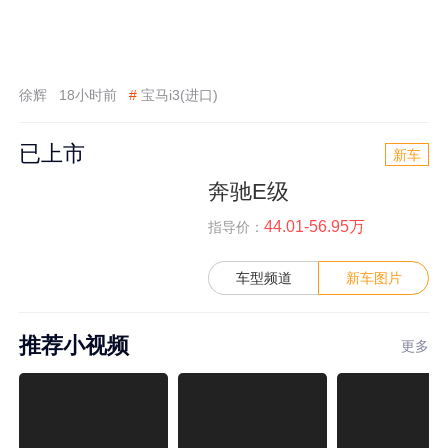
徐辉
18小时前
#
宝马i3(进口)
已上市
新车
奔驰E级
44.01-56.95万
指导价：
车型频道
新车图片
推荐小视频
更多