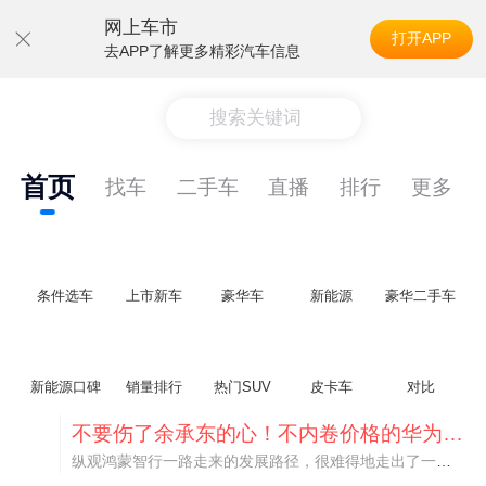
网上车市
打开APP
去APP了解更多精彩汽车信息
搜索关键词
首页
找车
二手车
直播
排行
更多
条件选车
上市新车
豪华车
新能源
豪华二手车
新能源口碑
销量排行
热门SUV
皮卡车
对比
不要伤了余承东的心！不内卷价格的华为，弥足珍贵！
纵观鸿蒙智行一路走来的发展路径，很难得地走出了一条和当下车市截然不同的道路：不靠降价走量、不参与低端价格厮杀，始终以技术迭代、架构创新、智能化体验升级、整车品质突破作为核心驱动力，稳步实现产品价值向上、品牌价格带稳步攀升。