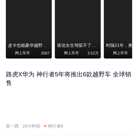
皮卡也能豪华越野！纵横F700上市，限时卖29.99万起
谁说女生驾驭不了大SUV？看我开问界M6驰骋坝上草原！
网上车市
网上车市
网上车市
3567
3.52万
路虎X华为 神行者5年将推出6款越野车 全球销
售
莫一西
20小时前
#
神行者8