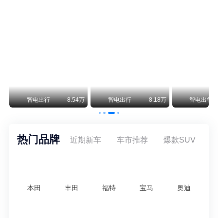
阿斯顿·马丁退出北京市场 三家门店全部关闭
曾在北京坐拥多家授权网点、稳居华北超豪华汽车市场重要一席的阿斯顿·马丁，如今彻底走完了在北京新车零售的全部征程。
不要伤了余承东的心！不内卷价格的华为，弥足珍贵！
纵观鸿蒙智行一路走来的发展路径，很难得地走出了一条和当下车市截然不同的道路：不靠降价走量、不参与低端价格厮杀，始终以技术迭代、架构创新、智能化体验升级、整车品质突破作为核心驱动力，稳步实现产品价值向上、品牌价格带稳步攀升。
万
智电出行
8.54万
智电出行
8.18万
智电出行
热门品牌
近期新车
车市推荐
爆款SUV
本田
丰田
福特
宝马
奥迪