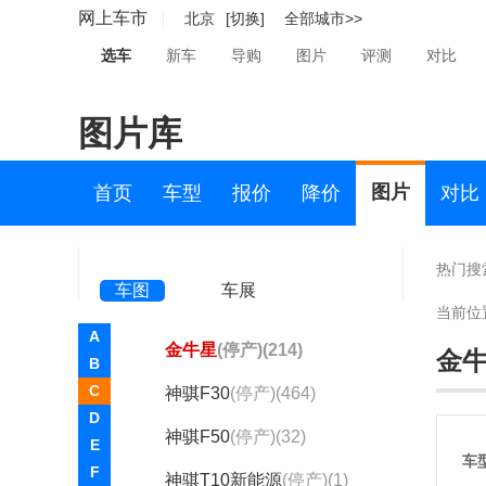
长安星卡C系
(停产)(2)
网上车市
北京
[切换]
全部城市>>
长安星卡L系
(停产)(2)
选车
新车
导购
图片
评测
对比
长安之星
(停产)(277)
图片库
长安之星2
(停产)(1)
长安之星3
(停产)(1)
图片
首页
车型
报价
降价
对比
长安之星5
(停产)(259)
长安之星7
(停产)(3)
热门搜
车图
车展
长安之星9
(停产)(96)
当前位
A
金牛星
(停产)(214)
金
B
C
神骐F30
(停产)(464)
D
神骐F50
(停产)(32)
E
车
F
神骐T10新能源
(停产)(1)