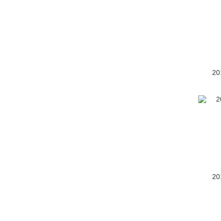
广汽传祺(33794)
广汽吉奥(3620)
观致(3678)
国金汽车(98)
20
国机智骏(562)
H
哈飞(1487)
哈弗(47718)
海格(449)
20
海马(17813)
汉龙汽车(2)