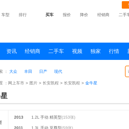
车型
排行
买车
报价
降价
经销商
二手
资讯
经销商
二手车
视频
独家
行情
索 ：
大众
丰田
日产
现代
置 ：
网上车市
>
图片
>
长安凯程
>
长安凯程
>
金牛星
牛星
2013
1.2L 手动 精英型
(153张)
型
2011
1.3L 手动 至尊型
(59张)