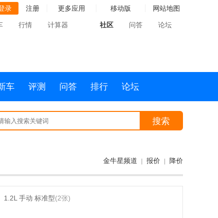
登录
注册
更多应用
移动版
网站地图
车
行情
计算器
社区
问答
论坛
新车
评测
问答
排行
论坛
搜索
金牛星频道
报价
降价
|
|
1.2L 手动 标准型
(2张)