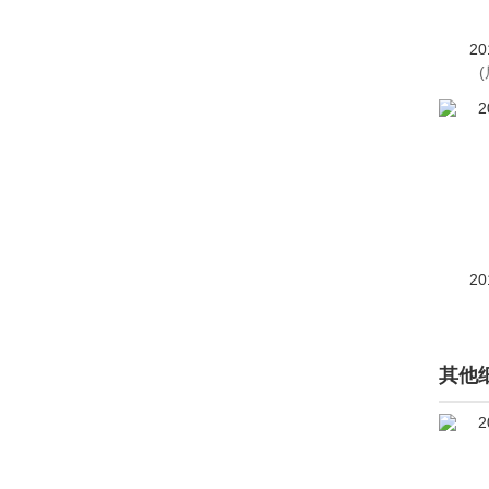
东南(15882)
DS(11477)
20
E
212(973)
F
法拉利(6746)
方程豹(1469)
20
Faraday&Future(73)
飞凡汽车(3160)
其他
菲亚特(18889)
丰田(136301)
Fisker(10)