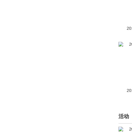
Foxtron(11)
福迪(222)
20
福汽启腾(1166)
福特(83320)
福田(9327)
G
高合汽车(1361)
20
格罗夫(2)
GMA(1)
活动
GMC(451)
光冈(542)