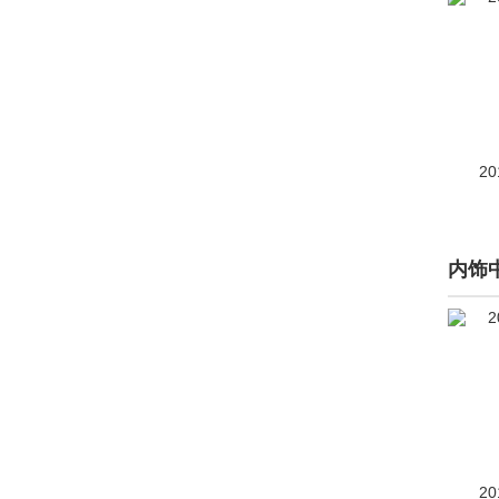
大乘汽车(277)
大发(2)
道达(2)
道朗格(894)
20
道奇(3146)
达西亚(46)
内饰
大运(640)
大众(243470)
电动屋(639)
电咖汽车(128)
帝亚一维(1)
20