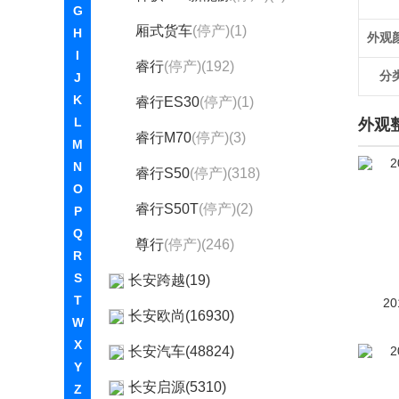
G
厢式货车
(停产)(1)
H
外观
I
睿行
(停产)(192)
分
J
K
睿行ES30
(停产)(1)
L
外观
睿行M70
(停产)(3)
M
N
睿行S50
(停产)(318)
O
睿行S50T
(停产)(2)
P
Q
尊行
(停产)(246)
R
S
长安跨越(19)
T
20
长安欧尚(16930)
W
X
长安汽车(48824)
Y
长安启源(5310)
Z