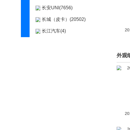
长安UNI(7656)
长城（皮卡）(20502)
20
长江汽车(4)
昶洧(1)
车驰汽车(4)
外观
成功(210)
橙仕(1)
创维汽车(1219)
刺猬汽车(1)
Cupra(8)
20
D