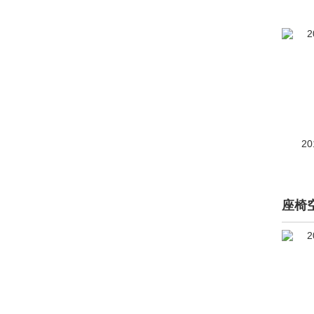
东风(4952)
东风风度(2222)
东风风光(7948)
东风风神(18704)
东风风行(20857)
20
东风富康(20)
东风纳米(2696)
东风氢舟(1)
座椅
东风瑞泰特(149)
东风小康(4176)
东风奕派(1002)