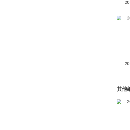
元Pro
(1071)
20
大汉
(2)
秦MAX
(112)
秦Pro新能源
(443)
唐
(329)
元新能源
(609)
20
秦新能源
(停产)(2116)
宋
(停产)(1919)
其他
比亚迪元
(停产)(682)
秦
(停产)(279)
秦Pro
(停产)(809)
宋MAX
(停产)(1099)