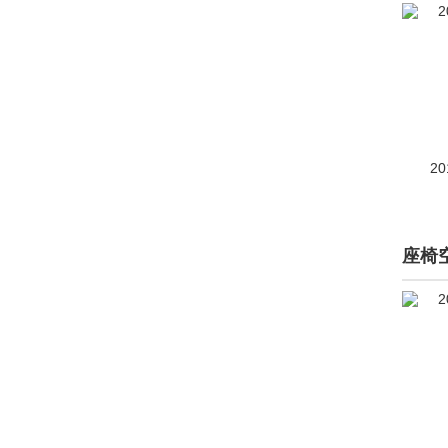
汉L
(100)
秦L
(675)
秦PLUS
(3939)
宋L EV
(658)
20
宋L DM-i
(153)
宋MAX新能源
(694)
宋pro 新能源
(2058)
座椅
唐L
(102)
夏
(113)
元UP
(528)
元PLUS
(2385)