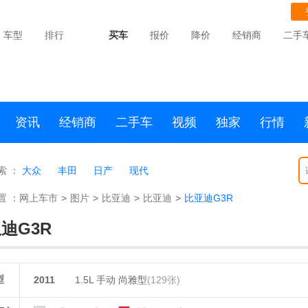
车型
排行
买车
报价
降价
经销商
二手
资讯
经销商
二手车
视频
独家
行情
索 ：
大众
丰田
日产
现代
置 ：
网上车市
>
图片
>
比亚迪
>
比亚迪
>
比亚迪G3R
迪G3R
型
2011
1.5L 手动 尚雅型
(129张)