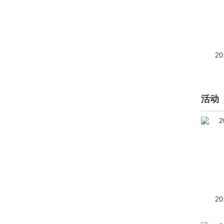
长安欧尚(16930)
长安汽车(48824)
长安启源(5310)
20
长安UNI(7656)
长城（皮卡）(20502)
活动
长江汽车(4)
昶洧(1)
车驰汽车(4)
成功(210)
橙仕(1)
20
创维汽车(1219)