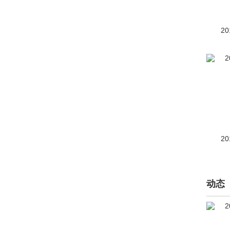
宋Pro
(停产)(980)
20
宋新能源
(停产)(586)
博郡汽车(2)
Bollinger Motors(2)
博速(2085)
BRP(1)
20
布加迪(768)
C
曹操汽车(101)
动态
长安凯程(3712)
长安跨越(19)