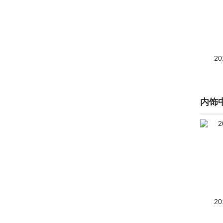
驱逐舰05
(1930)
海豹07 DM-i
(786)
宋PLUS新能源
(4713)
20
宋Ultra EV
(123)
海狮07 DM-i
(118)
内饰
护卫舰05
(1)
宋PLUS
(停产)(471)
比亚迪王朝
汉
(4991)
唐新能源
(5617)
20
大唐
(109)