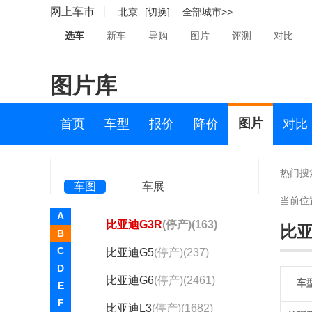
王朝概念车
(1)
网上车市
北京
[切换]
全部城市>>
比亚迪e1
(停产)(415)
选车
新车
导购
图片
评测
对比
比亚迪e9
(停产)(1)
图片库
比亚迪F0
(停产)(1128)
比亚迪F3
(停产)(3446)
图片
首页
车型
报价
降价
对比
比亚迪F3R
(停产)(200)
比亚迪F6
(停产)(227)
热门搜
车图
车展
比亚迪G3
(停产)(1304)
当前位
A
比亚迪G3R
(停产)(163)
比亚
B
C
比亚迪G5
(停产)(237)
D
比亚迪G6
(停产)(2461)
车
E
F
比亚迪L3
(停产)(1682)