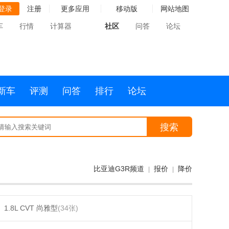
登录
注册
更多应用
移动版
网站地图
车
行情
计算器
社区
问答
论坛
新车
评测
问答
排行
论坛
搜索
比亚迪G3R频道
报价
降价
|
|
1.8L CVT 尚雅型
(34张)