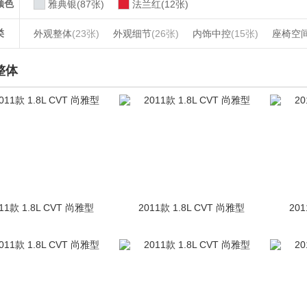
颜色
雅典银(87张)
法兰红(12张)
类
外观整体
(23张)
外观细节
(26张)
内饰中控
(15张)
座椅空
整体
11款 1.8L CVT 尚雅型
2011款 1.8L CVT 尚雅型
201