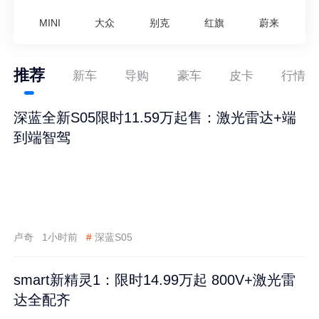
MINI
大众
别克
红旗
蔚来
推荐
新车
导购
豪车
皮卡
行情
深蓝全新S05限时11.59万起售：激光雷达+端
到端智驾
卢奇
1小时前
#
深蓝S05
smart新精灵1：限时14.99万起 800V+激光雷
达全配齐