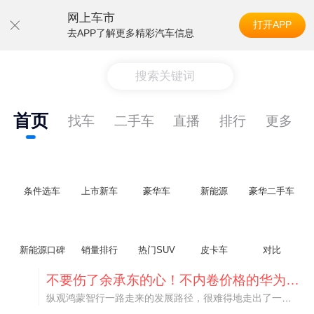
网上车市
打开APP
去APP了解更多精彩汽车信息
搜索关键词
首页
找车
二手车
直播
排行
更多
条件选车
上市新车
豪华车
新能源
豪华二手车
新能源口碑
销量排行
热门SUV
皮卡车
对比
不要伤了余承东的心！不内卷价格的华为，弥足珍贵！
纵观鸿蒙智行一路走来的发展路径，很难得地走出了一条和当下车市截然不同的道路：不靠降价走量、不参与低端价格厮杀，始终以技术迭代、架构创新、智能化体验升级、整车品质突破作为核心驱动力，稳步实现产品价值向上、品牌价格带稳步攀升。