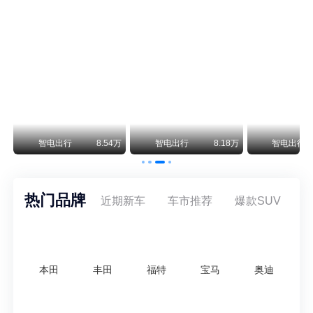
阿斯顿·马丁退出北京市场 三家门店全部关闭
曾在北京坐拥多家授权网点、稳居华北超豪华汽车市场重要一席的阿斯顿·马丁，如今彻底走完了在北京新车零售的全部征程。
不要伤了余承东的心！不内卷价格的华为，弥足珍贵！
纵观鸿蒙智行一路走来的发展路径，很难得地走出了一条和当下车市截然不同的道路：不靠降价走量、不参与低端价格厮杀，始终以技术迭代、架构创新、智能化体验升级、整车品质突破作为核心驱动力，稳步实现产品价值向上、品牌价格带稳步攀升。
万
智电出行
8.54万
智电出行
8.18万
智电出行
热门品牌
近期新车
车市推荐
爆款SUV
本田
丰田
福特
宝马
奥迪