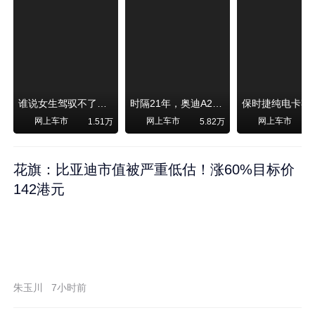
谁说女生驾驭不了大SUV？看我开问界M6驰骋坝上草原！
时隔21年，奥迪A2强势归来！
网上车市
网上车市
网上车市
1.51万
5.82万
1
花旗：比亚迪市值被严重低估！涨60%目标价
142港元
朱玉川
7小时前