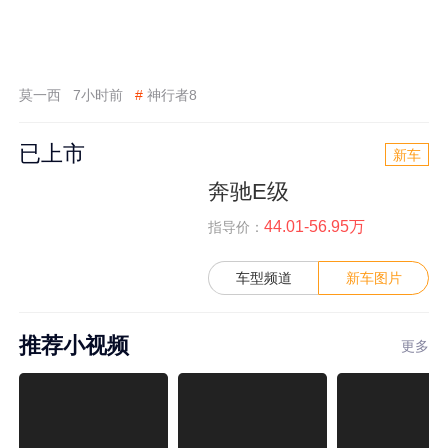
莫一西
7小时前
#
神行者8
已上市
新车
奔驰E级
44.01-56.95万
指导价：
车型频道
新车图片
推荐小视频
更多