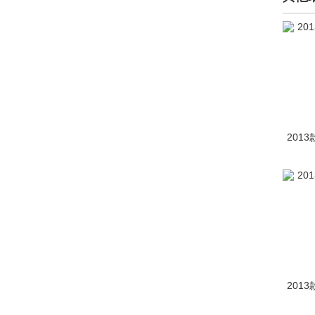
东风风神(18704)
东风风行(20857)
东风富康(20)
东风纳米(2696)
东风氢舟(1)
2013
东风瑞泰特(149)
东风小康(4176)
东风奕派(1002)
东南(15882)
DS(11477)
2013
E