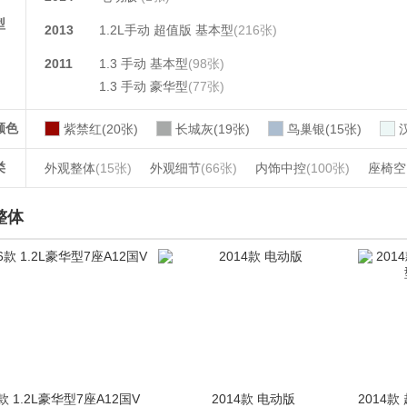
型
2013
1.2L手动 超值版 基本型
(216张)
2011
1.3 手动 基本型
(98张)
1.3 手动 豪华型
(77张)
颜色
紫禁红(20张)
长城灰(19张)
鸟巢银(15张)
类
外观整体
(15张)
外观细节
(66张)
内饰中控
(100张)
座椅空
整体
6款 1.2L豪华型7座A12国V
2014款 电动版