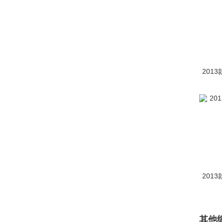
道达(2)
道朗格(894)
道奇(3146)
达西亚(46)
2013
大运(640)
大众(243470)
电动屋(639)
电咖汽车(128)
帝亚一维(1)
2013
东风(4952)
东风风度(2222)
其他
东风风光(7948)