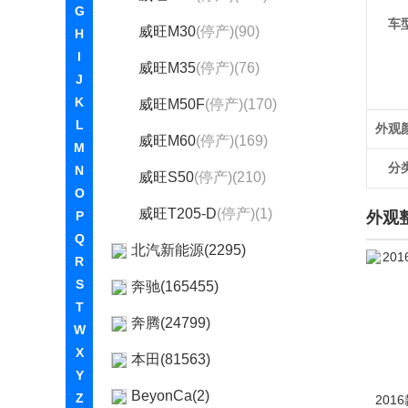
G
车
威旺M30
(停产)(90)
H
I
威旺M35
(停产)(76)
J
K
威旺M50F
(停产)(170)
L
外观
威旺M60
(停产)(169)
M
分
N
威旺S50
(停产)(210)
O
威旺T205-D
(停产)(1)
P
外观
Q
北汽新能源(2295)
R
S
奔驰(165455)
T
奔腾(24799)
W
X
本田(81563)
Y
BeyonCa(2)
Z
201