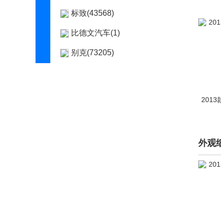
标致(43568)
比德文汽车(1)
别克(73205)
宾利(8058)
宾尼法利纳(14)
2013
宾仕盾(7)
比速(599)
外观
比亚迪(72307)
博郡汽车(2)
Bollinger Motors(2)
博速(2085)