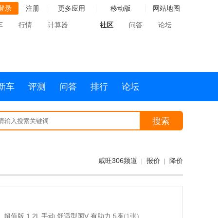
登录
注册
更多应用
移动版
网站地图
车
行情
计算器
社区
问答
论坛
新车
评测
问答
排行
论坛
搜索
威旺306频道
报价
降价
|
|
超值版 1.2L 手动 舒适型国V 有助力 5座
(1张)