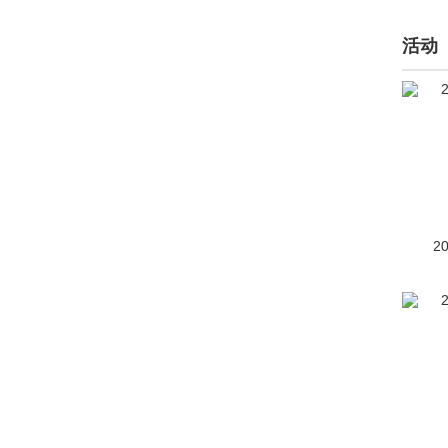
212(973)
活动
F
法拉利(6746)
方程豹(1469)
Faraday&Future(73)
飞凡汽车(3160)
2
菲亚特(18889)
丰田(136301)
Fisker(10)
Foxtron(11)
福迪(222)