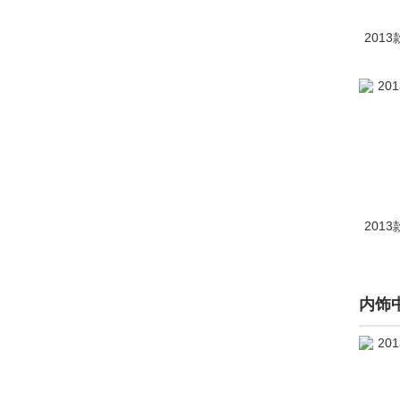
BRP(1)
2013
布加迪(768)
C
曹操汽车(101)
长安凯程(3712)
长安跨越(19)
2013
长安欧尚(16930)
长安汽车(48824)
长安启源(5310)
内饰
长安UNI(7656)
长城（皮卡）(20502)