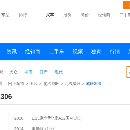
车型
排行
买车
报价
降价
经销商
二手
资讯
经销商
二手车
视频
独家
行情
索 ：
大众
丰田
日产
现代
置 ：
网上车市
>
图片
>
北汽威旺
>
北汽威旺
>
威旺306
306
2016
1.2L豪华型7座A12国V
(1张)
2014
电动版
(1张)