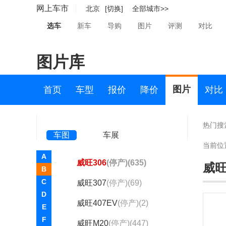
北汽幻速(3869)
网上车市
北京
[切换]
全部城市>>
北汽瑞翔(3)
选车
新车
导购
图片
评测
对比
北汽威旺(2299)
图片库
北汽威旺
北汽威旺307EV
(1)
图片
首页
车型
报价
降价
对比
威旺S60
(1)
威旺007
(停产)(26)
热门搜
车图
车展
威旺205
(停产)(402)
当前位
A
威旺306
(停产)(635)
威旺
B
C
威旺307
(停产)(69)
D
威旺407EV
(停产)(2)
E
F
威旺M20
(停产)(447)