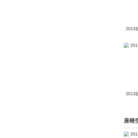
长江汽车(4)
昶洧(1)
车驰汽车(4)
2013
成功(210)
橙仕(1)
创维汽车(1219)
刺猬汽车(1)
Cupra(8)
2013
D
大乘汽车(277)
座椅
大发(2)