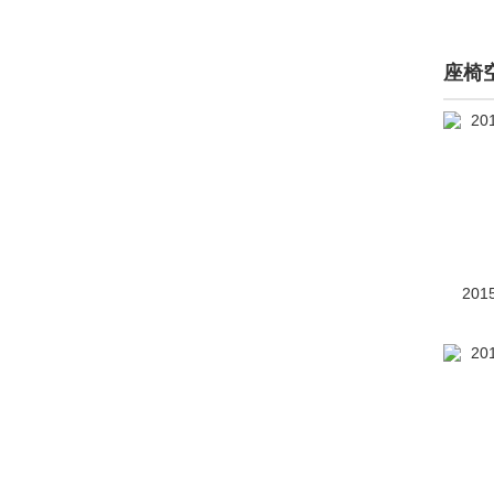
永源(662)
远程汽车(433)
座椅
远航汽车(761)
裕路(3)
云度新能源(1646)
云雀(3)
驭胜(1304)
201
宇通(16)
Z
Zenvo(12)
正道汽车(26)
知豆(642)