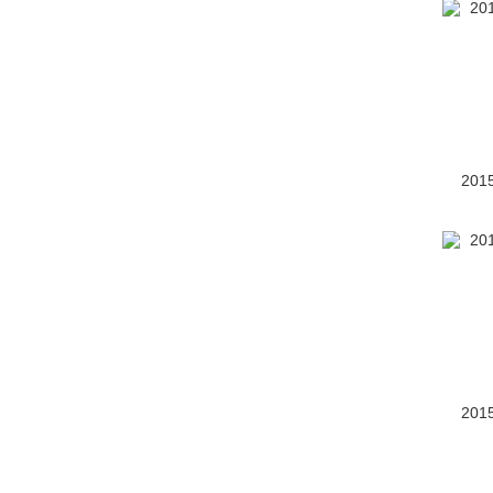
雪佛兰Code 130R
(76)
雪佛兰FNR-XE
(1)
雪佛兰FRV概念车
(48)
雪佛兰Silverado
(260)
201
雪佛兰TrailBlazer
(1)
Traverse(进口)
(120)
雪佛兰Tru 140S
(32)
沃蓝达Volt
(停产)(659)
雪佛兰Express
(停产)(47)
201
雪铁龙(28773)
Y