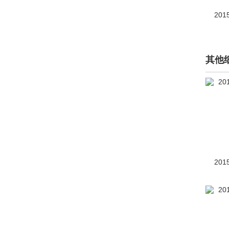
201
智己汽车(3264)
之诺(134)
智行盒子(2)
其他
中国重汽(4)
中国重汽VGV(1419)
中华(18104)
中顺(6)
众泰(12296)
201
中兴(2412)
诸葛智能(1)
自游家(277)