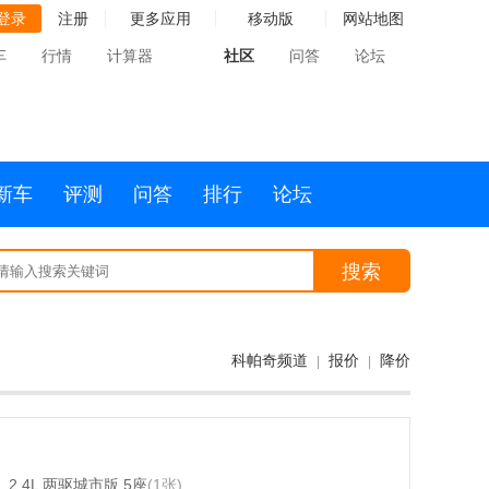
登录
注册
更多应用
移动版
网站地图
车
行情
计算器
社区
问答
论坛
新车
评测
问答
排行
论坛
搜索
科帕奇频道
报价
降价
|
|
2.4L 两驱城市版 5座
(1张)