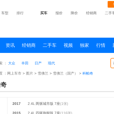
车型
排行
买车
报价
降价
经销商
二手
资讯
经销商
二手车
视频
独家
行情
索 ：
大众
丰田
日产
现代
置 ：
网上车市
>
图片
>
雪佛兰
>
雪佛兰（国产）
>
科帕奇
帕奇
2017
2.4L 两驱城市版 7座
(1张)
2015
2.4L 四驱旗舰版 7座
(116张)