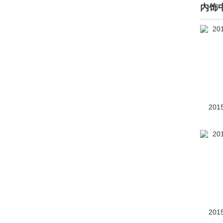
仰望(266)
内饰
烨(145)
野马(2263)
野马新能源(4)
奕境(7)
英菲尼迪(23090)
201
萤火虫(107)
英力士(106)
银隆新能源(2)
一汽(10213)
依维柯(453)
201