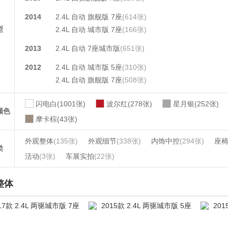
2014
2.4L 自动 旗舰版 7座
(614张)
型
2.4L 自动 城市版 7座
(166张)
2013
2.4L 自动 7座城市版
(651张)
2012
2.4L 自动 城市版 5座
(310张)
2.4L 自动 旗舰版 7座
(508张)
闪电白(1001张)
波尔红(278张)
星月银(252张)
颜色
摩卡棕(43张)
外观整体
(135张)
外观细节
(338张)
内饰中控
(294张)
座
类
活动
(3张)
车展实拍
(22张)
整体