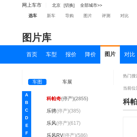
FNR
(1)
网上车市
北京
[切换]
全部城市>>
探界者新能源
(1)
选车
新车
导购
图片
评测
对比
雪佛兰ONIX
(1)
图片库
雪佛兰Traverse
(1)
爱唯欧
(停产)(4583)
图片
首页
车型
报价
降价
对比
创界
(停产)(530)
景程
(停产)(2091)
热门搜
车图
车展
科鲁兹
(停产)(6696)
当前位
A
科帕奇
(停产)(2855)
科
B
C
乐骋
(停产)(385)
D
乐风
(停产)(617)
E
F
乐风RV
(停产)(586)