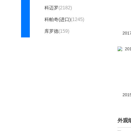
科迈罗
(2182)
科帕奇(进口)
(1245)
库罗德
(159)
201
迈锐宝(海外)
(1)
Montana
(5)
斯帕可SPARK
(892)
Suburban
(159)
索罗德
(104)
201
探界者(海外)
(15)
雪佛兰 Trax
(41)
外观
雪佛兰Blazer
(10)