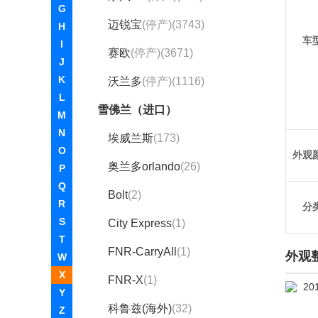
G
迈锐宝
(停产)(3743)
H
车
I
赛欧
(停产)(3671)
J
K
沃兰多
(停产)(1116)
L
雪佛兰（进口）
M
N
埃威兰斯
(173)
O
外观
奥兰多orlando
(26)
P
Q
Bolt
(2)
R
分
S
City Express
(1)
T
FNR-CarryAll
(1)
外观
W
X
FNR-X
(1)
Y
科鲁兹(海外)
(32)
Z