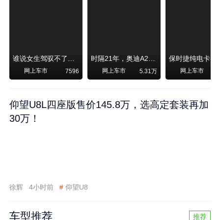
谁说女生驾驭不了大SUV？看我开问界M6驰骋坝上草原！
时隔21年，奥迪A2强势归来！
网上车市
网上车市
网上车市
7596
5.31万
1
仰望U8L四座版售价145.8万，选高定套装再加
30万！
徐辉
4小时前
#
仰望U8
车型推荐
推荐