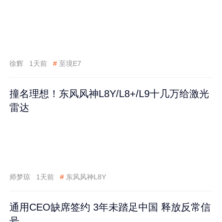
徐辉
1天前
#
至境E7
撞名理想！东风风神L8Y/L8+/L9十几万给激光
雷达
师梦琼
1天前
#
东风风神L8Y
通用CEO缺席签约 3年未踏足中国 释放反常信
号