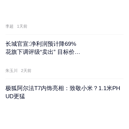
李超
1天前
长城官宣:净利润预计降69%
花旗下调评级“卖出” 目标价再
跌60%
朱玉川
2天前
极狐阿尔法T7内饰亮相：致敬小米？1.1米PH
UD更猛