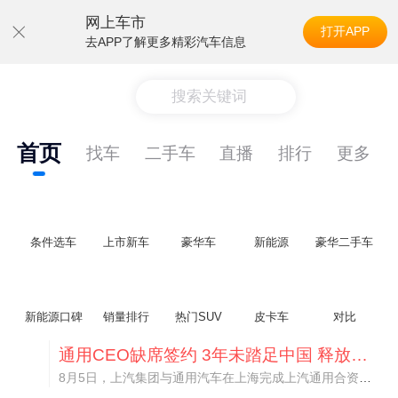
网上车市
打开APP
去APP了解更多精彩汽车信息
搜索关键词
首页
找车
二手车
直播
排行
更多
条件选车
上市新车
豪华车
新能源
豪华二手车
新能源口碑
销量排行
热门SUV
皮卡车
对比
通用CEO缺席签约 3年未踏足中国 释放反常信号
8月5日，上汽集团与通用汽车在上海完成上汽通用合资协议续约，合作周期一次性延长20年至2047年，这场关乎中美汽车标杆合资企业未来二十年走向的重磅签约仪式，备受全行业瞩目。