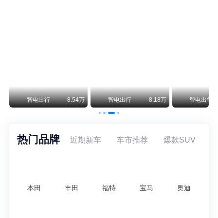
尊界V800 V680售价64.8-101.6万 1千万内最好的MPV
余承东刚刚把尊界V680和V800的正式售价亮出来了——64.8万起和76.6万起。对比预售时65-90万和80-120万的区间，起售价都往下调了一截，这个信号很明确：尊界想在百万级MPV市场尽快站稳脚跟。
通用CEO缺席签约 3年未踏足中国 释放反常信号
8月5日，上汽集团与通用汽车在上海完成上汽通用合资协议续约，合作周期一次性延长20年至2047年，这场关乎中美汽车标杆合资企业未来二十年走向的重磅签约仪式，备受全行业瞩目。
万
智电出行
8.54万
智电出行
8.18万
智电出行
热门品牌
近期新车
车市推荐
爆款SUV
本田
丰田
福特
宝马
奥迪