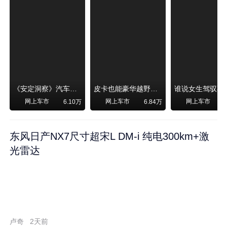
《安定洞察》汽车烧不烧油，和石油安全无关！
皮卡也能豪华越野！纵横F700上市，限时卖29.99万起
网上车市
网上车市
网上车市
6.10万
6.84万
东风日产NX7尺寸超宋L DM-i 纯电300km+激
光雷达
卢奇
2天前