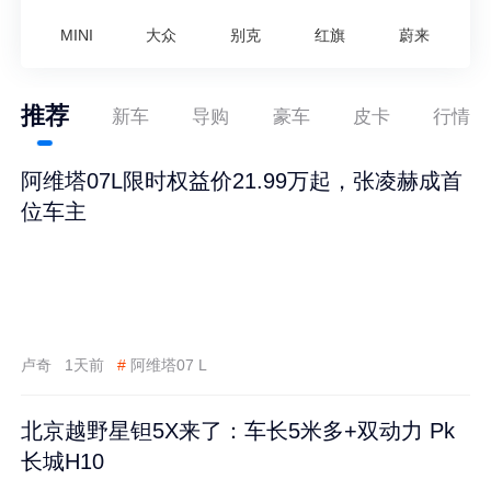
MINI
大众
别克
红旗
蔚来
推荐
新车
导购
豪车
皮卡
行情
阿维塔07L限时权益价21.99万起，张凌赫成首
位车主
卢奇
1天前
#
阿维塔07 L
北京越野星钽5X来了：车长5米多+双动力 Pk
长城H10