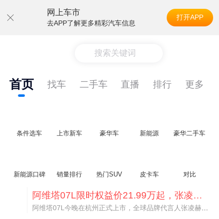
网上车市
打开APP
去APP了解更多精彩汽车信息
搜索关键词
首页
找车
二手车
直播
排行
更多
条件选车
上市新车
豪华车
新能源
豪华二手车
新能源口碑
销量排行
热门SUV
皮卡车
对比
阿维塔07L限时权益价21.99万起，张凌赫成首位车主
阿维塔07L今晚在杭州正式上市，全球品牌代言人张凌赫现场提车，成为这台车的第一位主人。三个版本：Elite纯电版22.99万，Max+后驱纯电版24.99万，Ultra三电机四驱版27.99万。