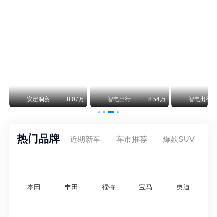
保时捷CEO证实：纯电718将复活！因为奥迪需要
保时捷新任CEO迈克尔·莱特斯最近接受德国《法兰克福汇报》采访，直接给纯电718项目吃了颗定心丸。之前外界传得沸沸扬扬，说这个项目可能推迟甚至取消，现在CEO亲自出面澄清：“关于电动718，我们已经得出结论，将会打造这款车型，因为这是经济上的最佳解决方案，也会是一款非常出色的汽车。”
阿维塔07L限时权益价21.99万起，张凌赫成首位车主
阿维塔07L今晚在杭州正式上市，全球品牌代言人张凌赫现场提车，成为这台车的第一位主人。三个版本：Elite纯电版22.99万，Max+后驱纯电版24.99万，Ultra三电机四驱版27.99万。
万
安定洞察
8.07万
智电出行
8.54万
智电出行
热门品牌
近期新车
车市推荐
爆款SUV
本田
丰田
福特
宝马
奥迪