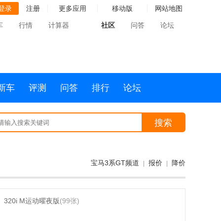
登录
注册
更多应用
移动版
网站地图
车
行情
计算器
社区
问答
论坛
新车
评测
问答
排行
论坛
搜索
宝马3系GT频道
报价
降价
|
|
320i M运动曜夜版
(99张)