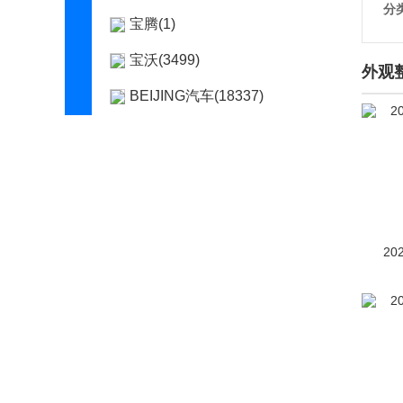
分
宝腾(1)
宝沃(3499)
外观
BEIJING汽车(18337)
北京汽车制造厂(7625)
北京清行(1)
北京越野(10976)
北汽昌河(2742)
20
北汽幻速(3869)
北汽瑞翔(3)
北汽威旺(2299)
北汽新能源(2295)