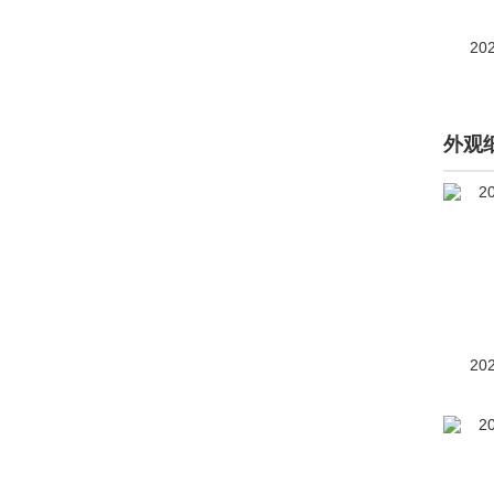
奔驰(165455)
20
奔腾(24799)
本田(81563)
外观
BeyonCa(2)
标致(43568)
比德文汽车(1)
别克(73205)
宾利(8058)
20
宾尼法利纳(14)
宾仕盾(7)
比速(599)