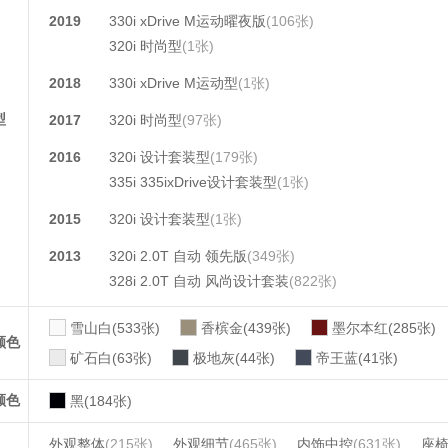
2019
330i xDrive M运动曜夜版
(106张)
320i 时尚型
(1张)
2018
330i xDrive M运动型
(1张)
型
2017
320i 时尚型
(97张)
2016
320i 设计套装型
(179张)
335i 335ixDrive设计套装型
(1张)
2015
320i 设计套装型
(1张)
2013
320i 2.0T 自动 领先版
(349张)
328i 2.0T 自动 风尚设计套装
(822张)
雪山白(533张)
香槟金(439张)
墨尔本红(285张)
颜色
矿石白(63张)
极地灰(44张)
帝王蓝(41张)
颜色
黑(184张)
外观整体
(215张)
外观细节
(465张)
内饰中控
(631张)
座