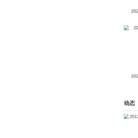
帝亚一维(1)
20
东风(4952)
东风风度(2222)
东风风光(7948)
东风风神(18704)
东风风行(20857)
20
东风富康(20)
东风纳米(2696)
动态
东风氢舟(1)
东风瑞泰特(149)
东风小康(4176)