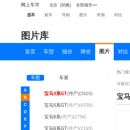
ConnectedDrive
(217)
网上车市
北京
[切换]
全部城市>>
EfficientDynamics
(204)
选车
新车
导购
图片
评测
对比
Garmisch
(1)
图片库
i Hydrogen NEXT
(1)
iNEXT
(1)
图片
首页
车型
报价
降价
对比
VISION M NEXT
(1)
Vision Neue Klasse
(2)
热门搜
车图
车展
Vision Neue Klasse X
(1)
当前位
A
宝马3系GT
(停产)(3920)
宝马
B
C
宝马5系GT
(停产)(4338)
D
宝马6系
(停产)(2756)
E
F
宝马6系GT
(停产)(2193)