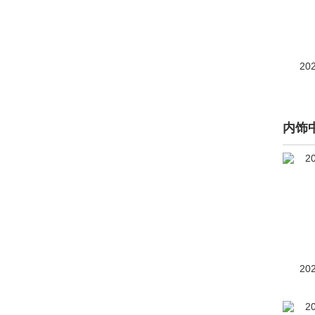
比亚迪(72307)
博郡汽车(2)
Bollinger Motors(2)
20
博速(2085)
BRP(1)
内饰
布加迪(768)
C
曹操汽车(101)
长安凯程(3712)
长安跨越(19)
20
长安欧尚(16930)