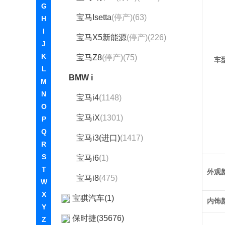
G
宝马Isetta
(停产)(63)
H
I
宝马X5新能源
(停产)(226)
J
K
宝马Z8
(停产)(75)
车
L
BMW i
M
N
宝马i4
(1148)
O
宝马iX
(1301)
P
Q
宝马i3(进口)
(1417)
R
S
宝马i6
(1)
T
外观
宝马i8
(475)
W
X
宝骐汽车(1)
内饰
Y
保时捷(35676)
Z