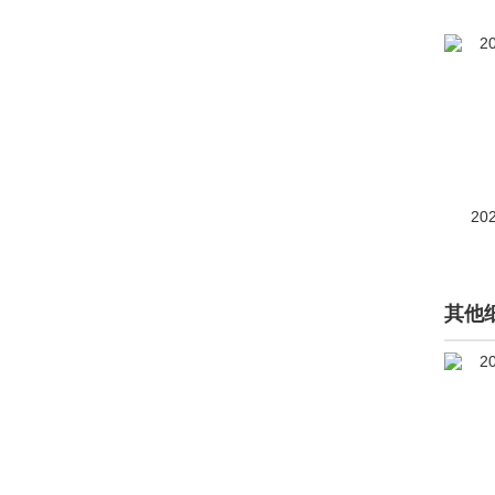
D
大乘汽车(277)
大发(2)
道达(2)
道朗格(894)
20
道奇(3146)
达西亚(46)
其他
大运(640)
大众(243470)
电动屋(639)
电咖汽车(128)