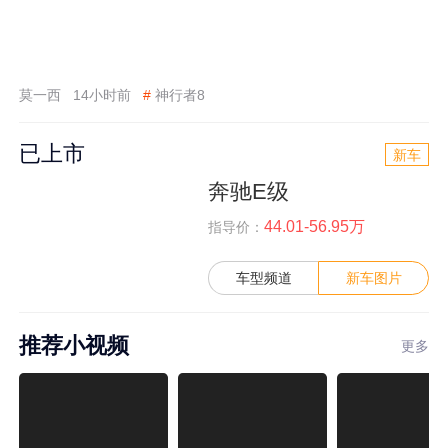
莫一西
14小时前
#
神行者8
已上市
新车
奔驰E级
44.01-56.95万
指导价：
车型频道
新车图片
推荐小视频
更多