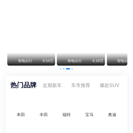
阿斯顿·马丁退出北京市场 三家门店全部关闭
曾在北京坐拥多家授权网点、稳居华北超豪华汽车市场重要一席的阿斯顿·马丁，如今彻底走完了在北京新车零售的全部征程。
不要伤了余承东的心！不内卷价格的华为，弥足珍贵！
纵观鸿蒙智行一路走来的发展路径，很难得地走出了一条和当下车市截然不同的道路：不靠降价走量、不参与低端价格厮杀，始终以技术迭代、架构创新、智能化体验升级、整车品质突破作为核心驱动力，稳步实现产品价值向上、品牌价格带稳步攀升。
万
智电出行
8.54万
智电出行
8.18万
智电出行
热门品牌
近期新车
车市推荐
爆款SUV
本田
丰田
福特
宝马
奥迪