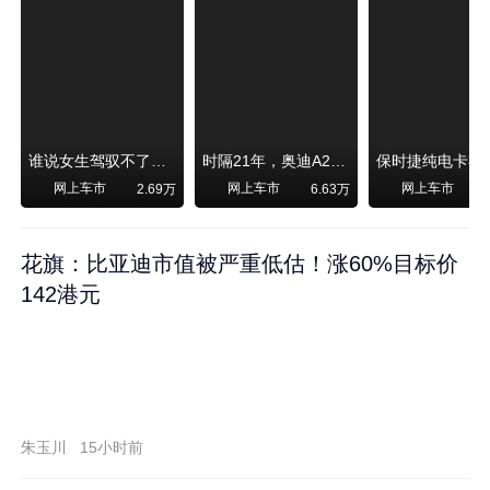
谁说女生驾驭不了大SUV？看我开问界M6驰骋坝上草原！
时隔21年，奥迪A2强势归来！
网上车市
网上车市
网上车市
2.69万
6.63万
1
花旗：比亚迪市值被严重低估！涨60%目标价
142港元
朱玉川
15小时前