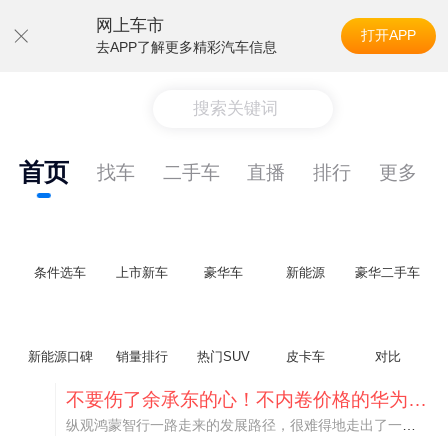
网上车市
打开APP
去APP了解更多精彩汽车信息
搜索关键词
首页
找车
二手车
直播
排行
更多
条件选车
上市新车
豪华车
新能源
豪华二手车
新能源口碑
销量排行
热门SUV
皮卡车
对比
不要伤了余承东的心！不内卷价格的华为，弥足珍贵！
纵观鸿蒙智行一路走来的发展路径，很难得地走出了一条和当下车市截然不同的道路：不靠降价走量、不参与低端价格厮杀，始终以技术迭代、架构创新、智能化体验升级、整车品质突破作为核心驱动力，稳步实现产品价值向上、品牌价格带稳步攀升。