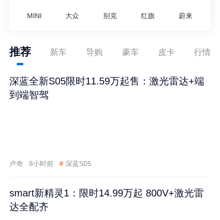
MINI
大众
别克
红旗
蔚来
推荐
新车
导购
豪车
皮卡
行情
深蓝全新S05限时11.59万起售：激光雷达+端
到端智驾
卢奇
8小时前
#
深蓝S05
smart新精灵1：限时14.99万起 800V+激光雷
达全配齐