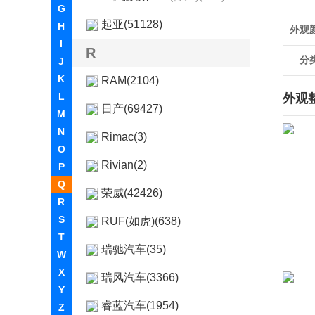
G
起亚(51128)
H
外观
I
R
分
J
K
RAM(2104)
L
外观
日产(69427)
M
N
Rimac(3)
O
Rivian(2)
P
Q
荣威(42426)
R
S
RUF(如虎)(638)
T
瑞驰汽车(35)
W
X
瑞风汽车(3366)
Y
睿蓝汽车(1954)
Z