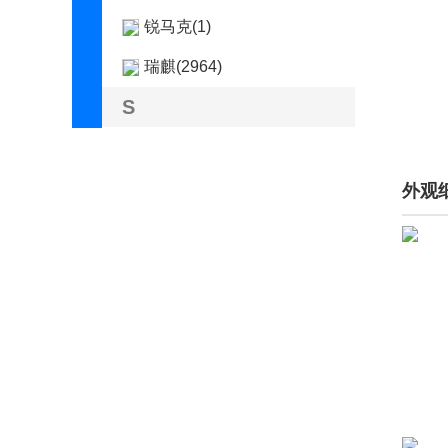
锐马克(1)
瑞麒(2964)
S
萨博(885)
赛麟(198)
外观
三菱(30974)
SERES赛力斯(590)
沙龙汽车(148)
上海(1)
上海华普(201)
上海汇众(15)