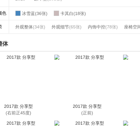
颜色
冰雪蓝(36张)
卡其白(18张)
类
外观整体
(34张)
外观细节
(65张)
内饰中控
(78张)
座椅空
整体
2017款 分享型
2017款 分享型
(右前正45度)
(正前)