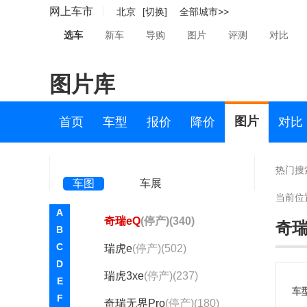
奇瑞QQ3EV
(7)
网上车市
北京
[切换]
全部城市>>
QQ冰淇淋
(1613)
选车
新车
导购
图片
评测
对比
QQ多米
(2)
图片库
小蚂蚁
(3907)
艾瑞泽5e
(295)
图片
首页
车型
报价
降价
对比
大蚂蚁
(398)
QQ棒棒糖
(1)
热门搜
车图
车展
艾瑞泽7e
(停产)(91)
当前位
A
奇瑞eQ
(停产)(340)
奇瑞
B
C
瑞虎e
(停产)(502)
D
瑞虎3xe
(停产)(237)
E
车
F
奇瑞无界Pro
(停产)(180)