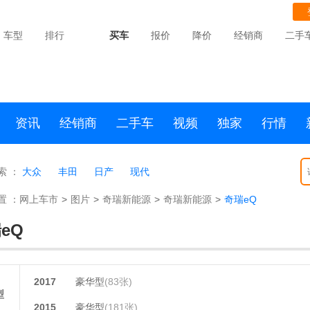
车型
排行
买车
报价
降价
经销商
二手
资讯
经销商
二手车
视频
独家
行情
索 ：
大众
丰田
日产
现代
置 ：
网上车市
>
图片
>
奇瑞新能源
>
奇瑞新能源
>
奇瑞eQ
eQ
2017
豪华型
(83张)
型
2015
豪华型
(181张)