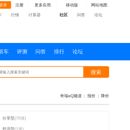
登录
注册
更多应用
移动版
网站地图
车
行情
计算器
社区
问答
论坛
新车
评测
问答
排行
论坛
搜索
奇瑞eQ频道
报价
降价
|
|
分享型
(75张)
舒适型
(1张)