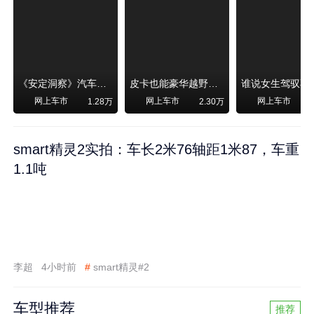
《安定洞察》汽车烧不烧油，和石油安全无关！
皮卡也能豪华越野！纵横F700上市，限时卖29.99万起
网上车市
网上车市
网上车市
1.28万
2.30万
smart精灵2实拍：车长2米76轴距1米87，车重
1.1吨
李超
4小时前
#
smart精灵#2
车型推荐
推荐