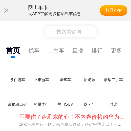
网上车市
打开APP
去APP了解更多精彩汽车信息
搜索关键词
首页
找车
二手车
直播
排行
更多
条件选车
上市新车
豪华车
新能源
豪华二手车
新能源口碑
销量排行
热门SUV
皮卡车
对比
不要伤了余承东的心！不内卷价格的华为，弥足珍贵！
纵观鸿蒙智行一路走来的发展路径，很难得地走出了一条和当下车市截然不同的道路：不靠降价走量、不参与低端价格厮杀，始终以技术迭代、架构创新、智能化体验升级、整车品质突破作为核心驱动力，稳步实现产品价值向上、品牌价格带稳步攀升。