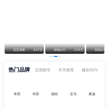
阿斯顿·马丁退出北京市场 三家门店全部关闭
曾在北京坐拥多家授权网点、稳居华北超豪华汽车市场重要一席的阿斯顿·马丁，如今彻底走完了在北京新车零售的全部征程。
不要伤了余承东的心！不内卷价格的华为，弥足珍贵！
纵观鸿蒙智行一路走来的发展路径，很难得地走出了一条和当下车市截然不同的道路：不靠降价走量、不参与低端价格厮杀，始终以技术迭代、架构创新、智能化体验升级、整车品质突破作为核心驱动力，稳步实现产品价值向上、品牌价格带稳步攀升。
万
安定洞察
8.07万
智电出行
8.54万
智电出行
热门品牌
近期新车
车市推荐
爆款SUV
本田
丰田
福特
宝马
奥迪