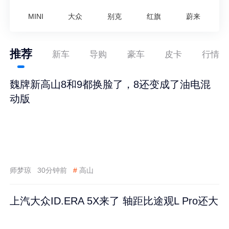
MINI
大众
别克
红旗
蔚来
推荐
新车
导购
豪车
皮卡
行情
魏牌新高山8和9都换脸了，8还变成了油电混
动版
师梦琼
30分钟前
#
高山
上汽大众ID.ERA 5X来了 轴距比途观L Pro还大