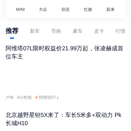
MINI
大众
别克
红旗
蔚来
推荐
新车
导购
豪车
皮卡
行情
阿维塔07L限时权益价21.99万起，张凌赫成首
位车主
卢奇
8小时前
#
阿维塔07 L
北京越野星钽5X来了：车长5米多+双动力 Pk
长城H10