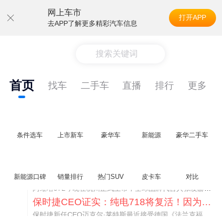
网上车市
打开APP
去APP了解更多精彩汽车信息
搜索关键词
首页
找车
二手车
直播
排行
更多
条件选车
上市新车
豪华车
新能源
豪华二手车
阿维塔07L限时权益价21.99万起，张凌赫成首位车主
新能源口碑
销量排行
热门SUV
皮卡车
对比
阿维塔07L今晚在杭州正式上市，全球品牌代言人张凌赫现场提车，成为这台车的第一位主人。三个版本：Elite纯电版22.99万，Max+后驱纯电版24.99万，Ultra三电机四驱版27.99万。
保时捷CEO证实：纯电718将复活！因为奥迪需要
保时捷新任CEO迈克尔·莱特斯最近接受德国《法兰克福汇报》采访，直接给纯电718项目吃了颗定心丸。之前外界传得沸沸扬扬，说这个项目可能推迟甚至取消，现在CEO亲自出面澄清：“关于电动718，我们已经得出结论，将会打造这款车型，因为这是经济上的最佳解决方案，也会是一款非常出色的汽车。”
阿维塔07L限时权益价21.99万起，张凌赫成首位车主