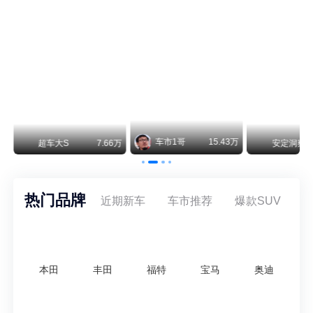
阿维塔07L今晚在杭州正式上市，全球品牌代言人张凌赫现场提车，成为这台车的第一位主人。三个版本：Elite纯电版22.99万，Max+后驱纯电版24.99万，Ultra三电机四驱版27.99万。
车市1哥
15.43万
万
超车大S
7.66万
安定洞察
热门品牌
近期新车
车市推荐
爆款SUV
本田
丰田
福特
宝马
奥迪