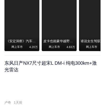
《安定洞察》汽车烧不烧油，和石油安全无关！
皮卡也能豪华越野！纵横F700上市，限时卖29.99万起
网上车市
网上车市
网上车市
4.20万
4.83万
东风日产NX7尺寸超宋L DM-i 纯电300km+激
光雷达
卢奇
1天前