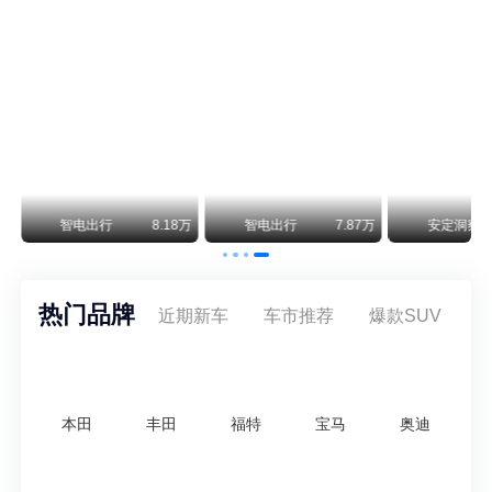
阿维塔07L限时权益价21.99万起，张凌赫成首位车主
阿维塔07L今晚在杭州正式上市，全球品牌代言人张凌赫现场提车，成为这台车的第一位主人。三个版本：Elite纯电版22.99万，Max+后驱纯电版24.99万，Ultra三电机四驱版27.99万。
万
智电出行
8.18万
智电出行
7.87万
安定洞察
热门品牌
近期新车
车市推荐
爆款SUV
本田
丰田
福特
宝马
奥迪