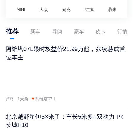
MINI
大众
别克
红旗
蔚来
推荐
新车
导购
豪车
皮卡
行情
阿维塔07L限时权益价21.99万起，张凌赫成首
位车主
卢奇
1天前
#
阿维塔07 L
北京越野星钽5X来了：车长5米多+双动力 Pk
长城H10