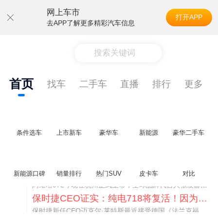
网上车市
打开APP
去APP了解更多精彩汽车信息
搜索关键词
首页
找车
二手车
直播
排行
更多
条件选车
上市新车
豪华车
新能源
豪华二手车
阿维塔07L限时权益价21.99万起，张凌赫成首位车主
新能源口碑
销量排行
热门SUV
皮卡车
对比
阿维塔07L今晚在杭州正式上市，全球品牌代言人张凌赫现场提车，成为这台车的第一位主人。三个版本：Elite纯电版22.99万，Max+后驱纯电版24.99万，Ultra三电机四驱版27.99万。
保时捷CEO证实：纯电718将复活！因为奥迪需要
保时捷新任CEO迈克尔·莱特斯最近接受德国《法兰克福汇报》采访，直接给纯电718项目吃了颗定心丸。之前外界传得沸沸扬扬，说这个项目可能推迟甚至取消，现在CEO亲自出面澄清：“关于电动718，我们已经得出结论，将会打造这款车型，因为这是经济上的最佳解决方案，也会是一款非常出色的汽车。”