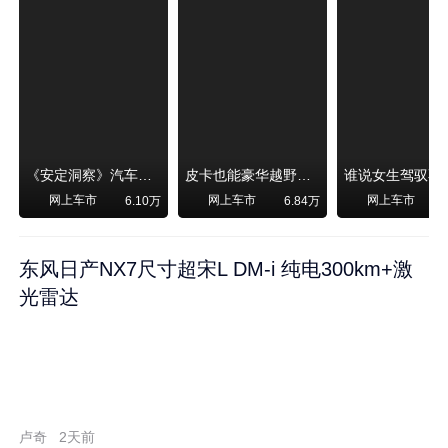
《安定洞察》汽车烧不烧油，和石油安全无关！
皮卡也能豪华越野！纵横F700上市，限时卖29.99万起
网上车市
网上车市
网上车市
6.10万
6.84万
东风日产NX7尺寸超宋L DM-i 纯电300km+激
光雷达
卢奇
2天前