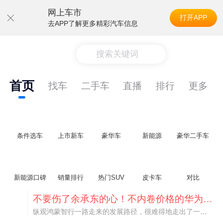
网上车市
打开APP
去APP了解更多精彩汽车信息
搜索关键词
首页
找车
二手车
直播
排行
更多
条件选车
上市新车
豪华车
新能源
豪华二手车
新能源口碑
销量排行
热门SUV
皮卡车
对比
不要伤了余承东的心！不内卷价格的华为，弥足珍贵！
纵观鸿蒙智行一路走来的发展路径，很难得地走出了一条和当下车市截然不同的道路：不靠降价走量、不参与低端价格厮杀，始终以技术迭代、架构创新、智能化体验升级、整车品质突破作为核心驱动力，稳步实现产品价值向上、品牌价格带稳步攀升。