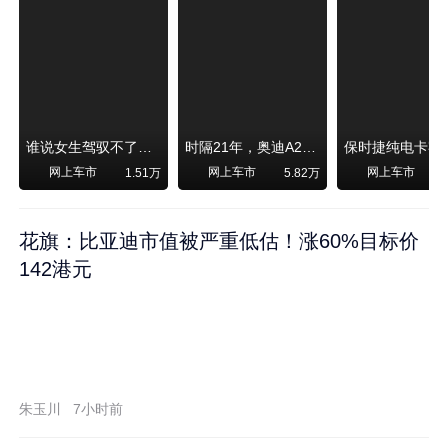
谁说女生驾驭不了大SUV？看我开问界M6驰骋坝上草原！
时隔21年，奥迪A2强势归来！
网上车市
网上车市
网上车市
1.51万
5.82万
1
花旗：比亚迪市值被严重低估！涨60%目标价
142港元
朱玉川
7小时前