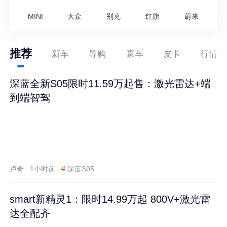
MINI
大众
别克
红旗
蔚来
推荐
新车
导购
豪车
皮卡
行情
深蓝全新S05限时11.59万起售：激光雷达+端
到端智驾
卢奇
1小时前
#
深蓝S05
smart新精灵1：限时14.99万起 800V+激光雷
达全配齐