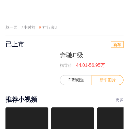
莫一西
7小时前
#
神行者8
已上市
新车
奔驰E级
44.01-56.95万
指导价：
车型频道
新车图片
推荐小视频
更多