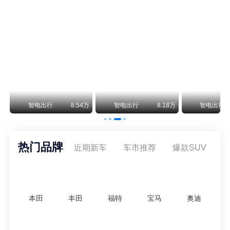
阿斯顿·马丁退出北京市场 三家门店全部关闭
曾在北京坐拥多家授权网点、稳居华北超豪华汽车市场重要一席的阿斯顿·马丁，如今彻底走完了在北京新车零售的全部征程。
不要伤了余承东的心！不内卷价格的华为，弥足珍贵！
纵观鸿蒙智行一路走来的发展路径，很难得地走出了一条和当下车市截然不同的道路：不靠降价走量、不参与低端价格厮杀，始终以技术迭代、架构创新、智能化体验升级、整车品质突破作为核心驱动力，稳步实现产品价值向上、品牌价格带稳步攀升。
万
智电出行
8.54万
智电出行
8.18万
智电出行
热门品牌
近期新车
车市推荐
爆款SUV
本田
丰田
福特
宝马
奥迪