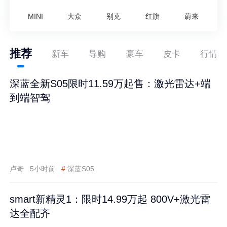
MINI
大众
别克
红旗
蔚来
推荐
新车
导购
豪车
皮卡
行情
深蓝全新S05限时11.59万起售：激光雷达+端
到端智驾
卢奇
5小时前
#
深蓝S05
smart新精灵1：限时14.99万起 800V+激光雷
达全配齐