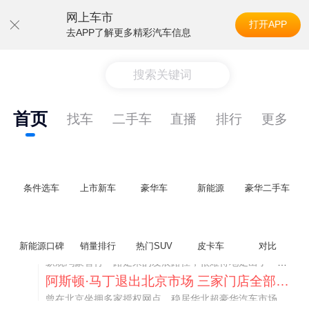
网上车市
打开APP
去APP了解更多精彩汽车信息
搜索关键词
首页
找车
二手车
直播
排行
更多
条件选车
上市新车
豪华车
新能源
豪华二手车
不要伤了余承东的心！不内卷价格的华为，弥足珍贵！
新能源口碑
销量排行
热门SUV
皮卡车
对比
纵观鸿蒙智行一路走来的发展路径，很难得地走出了一条和当下车市截然不同的道路：不靠降价走量、不参与低端价格厮杀，始终以技术迭代、架构创新、智能化体验升级、整车品质突破作为核心驱动力，稳步实现产品价值向上、品牌价格带稳步攀升。
阿斯顿·马丁退出北京市场 三家门店全部关闭
曾在北京坐拥多家授权网点、稳居华北超豪华汽车市场重要一席的阿斯顿·马丁，如今彻底走完了在北京新车零售的全部征程。