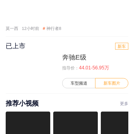
莫一西
12小时前
#
神行者8
已上市
新车
奔驰E级
44.01-56.95万
指导价：
车型频道
新车图片
推荐小视频
更多