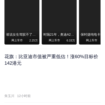
谁说女生驾驭不了大SUV？看我开问界M6驰骋坝上草原！
时隔21年，奥迪A2强势归来！
网上车市
网上车市
网上车市
2.25万
6.33万
1
花旗：比亚迪市值被严重低估！涨60%目标价
142港元
朱玉川
12小时前