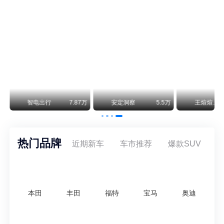
不要伤了余承东的心！不内卷价格的华为，弥足珍贵！
纵观鸿蒙智行一路走来的发展路径，很难得地走出了一条和当下车市截然不同的道路：不靠降价走量、不参与低端价格厮杀，始终以技术迭代、架构创新、智能化体验升级、整车品质突破作为核心驱动力，稳步实现产品价值向上、品牌价格带稳步攀升。
万
智电出行
7.87万
安定洞察
5.5万
王煊煊的爱车日记
热门品牌
近期新车
车市推荐
爆款SUV
本田
丰田
福特
宝马
奥迪