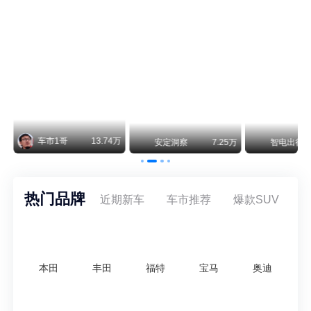
阿斯顿·马丁退出北京市场 三家门店全部关闭
曾在北京坐拥多家授权网点、稳居华北超豪华汽车市场重要一席的阿斯顿·马丁，如今彻底走完了在北京新车零售的全部征程。
不要伤了余承东的心！不内卷价格的华为，弥足珍贵！
纵观鸿蒙智行一路走来的发展路径，很难得地走出了一条和当下车市截然不同的道路：不靠降价走量、不参与低端价格厮杀，始终以技术迭代、架构创新、智能化体验升级、整车品质突破作为核心驱动力，稳步实现产品价值向上、品牌价格带稳步攀升。
万
智电出行
8.54万
智电出行
8.18万
智电出行
热门品牌
近期新车
车市推荐
爆款SUV
本田
丰田
福特
宝马
奥迪