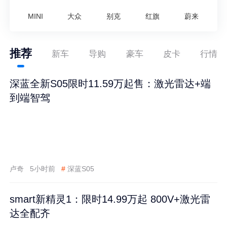
MINI
大众
别克
红旗
蔚来
推荐
新车
导购
豪车
皮卡
行情
深蓝全新S05限时11.59万起售：激光雷达+端
到端智驾
卢奇
5小时前
#
深蓝S05
smart新精灵1：限时14.99万起 800V+激光雷
达全配齐