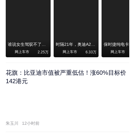
谁说女生驾驭不了大SUV？看我开问界M6驰骋坝上草原！
时隔21年，奥迪A2强势归来！
网上车市
网上车市
网上车市
2.25万
6.33万
1
花旗：比亚迪市值被严重低估！涨60%目标价
142港元
朱玉川
12小时前