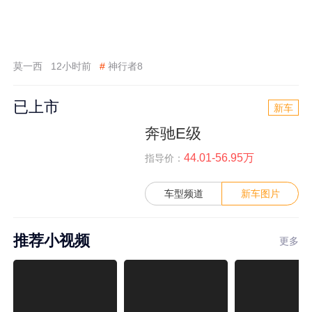
莫一西
12小时前
#
神行者8
已上市
新车
奔驰E级
44.01-56.95万
指导价：
车型频道
新车图片
推荐小视频
更多