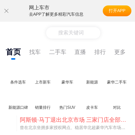
网上车市
打开APP
去APP了解更多精彩汽车信息
搜索关键词
首页
找车
二手车
直播
排行
更多
条件选车
上市新车
豪华车
新能源
豪华二手车
新能源口碑
销量排行
热门SUV
皮卡车
对比
不要伤了余承东的心！不内卷价格的华为，弥足珍贵！
纵观鸿蒙智行一路走来的发展路径，很难得地走出了一条和当下车市截然不同的道路：不靠降价走量、不参与低端价格厮杀，始终以技术迭代、架构创新、智能化体验升级、整车品质突破作为核心驱动力，稳步实现产品价值向上、品牌价格带稳步攀升。