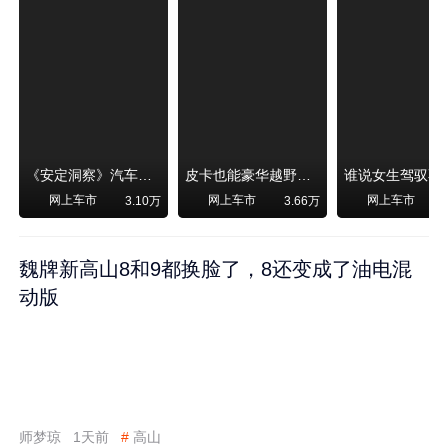
《安定洞察》汽车烧不烧油，和石油安全无关！
皮卡也能豪华越野！纵横F700上市，限时卖29.99万起
网上车市
网上车市
网上车市
3.10万
3.66万
魏牌新高山8和9都换脸了，8还变成了油电混
动版
师梦琼
1天前
#
高山