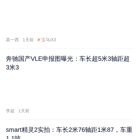
莫一西
1天前
#
宝马iX3
奔驰国产VLE申报图曝光：车长超5米3轴距超
3米3
李超
1天前
smart精灵2实拍：车长2米76轴距1米87，车重
1.1吨