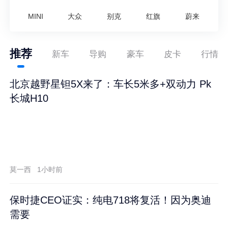
MINI
大众
别克
红旗
蔚来
推荐
新车
导购
豪车
皮卡
行情
北京越野星钽5X来了：车长5米多+双动力 Pk
长城H10
莫一西
1小时前
保时捷CEO证实：纯电718将复活！因为奥迪
需要