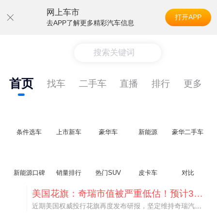
网上车市
打开APP
去APP了解更多精彩汽车信息
搜索关键词
首页
找车
二手车
直播
排行
更多
条件选车
上市新车
豪华车
新能源
豪华二手车
新能源口碑
销量排行
热门SUV
皮卡车
对比
美国花旗：奇瑞市值被严重低估！预计36港元/股
近期美国权威投行花旗再度发布研报，坚定维持奇瑞汽车（09973.HK）买入评级，将其合理目标价定格在36港元/股。对照公司最新25.46港元的二级市场现价，这一目标价意味着股价存在41.4%的可观上行空间，花旗直言，当前资本市场受短期市场情绪、国内车市价格战扰动，明显低估了奇瑞长期价值与全球化成长潜力。