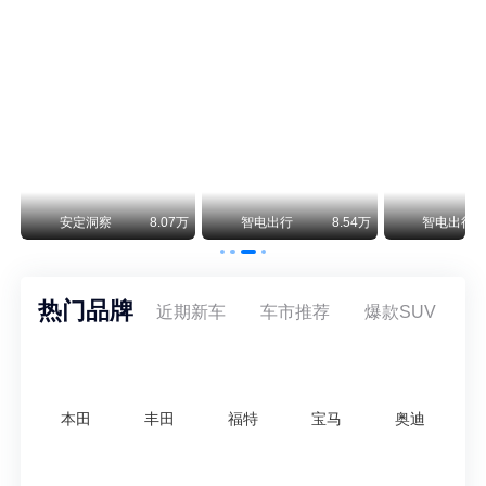
smart精灵2实拍：车长2米76轴距1米87，车重1.1吨
smart fortwo的纯电继任者终于有实车了。smart精灵2号出现在工信部最新一批申报目录中，外观和概念车几乎一模一样，量产还原度相当高。
美国花旗：奇瑞市值被严重低估！预计36港元/股
近期美国权威投行花旗再度发布研报，坚定维持奇瑞汽车（09973.HK）买入评级，将其合理目标价定格在36港元/股。对照公司最新25.46港元的二级市场现价，这一目标价意味着股价存在41.4%的可观上行空间，花旗直言，当前资本市场受短期市场情绪、国内车市价格战扰动，明显低估了奇瑞长期价值与全球化成长潜力。
万
安定洞察
8.07万
智电出行
8.54万
智电出行
热门品牌
近期新车
车市推荐
爆款SUV
本田
丰田
福特
宝马
奥迪