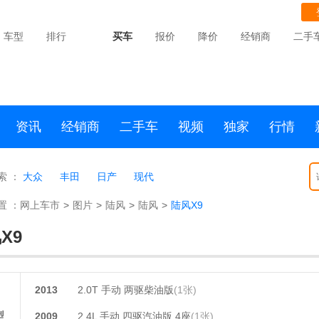
车型
排行
买车
报价
降价
经销商
二手
资讯
经销商
二手车
视频
独家
行情
索 ：
大众
丰田
日产
现代
置 ：
网上车市
>
图片
>
陆风
>
陆风
>
陆风X9
X9
2013
2.0T 手动 两驱柴油版
(1张)
型
2009
2.4L 手动 四驱汽油版 4座
(1张)