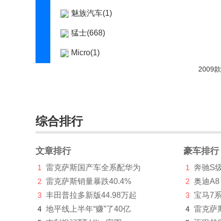
魅族汽车(1)
猛士(668)
Micro(1)
名爵(23519)
MINI(25236)
摩登汽车(100)
综合排行
摩根(92)
文章排行
N
豪车排行
1
雷克萨斯国产车全系配华为
1
奔驰S
南汽(11)
2
雷克萨斯销量暴跌40.4%
2
奥迪A8
哪吒汽车(9442)
3
丰田普拉多新版44.98万起
3
宝马7
4
地平线上半年“赚”了40亿
4
雷克萨
纳智捷(10407)