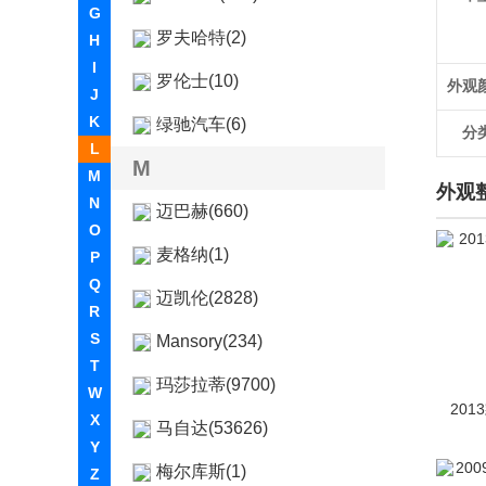
G
罗夫哈特(2)
H
I
罗伦士(10)
外观
J
K
绿驰汽车(6)
分
L
M
M
外观
N
迈巴赫(660)
O
麦格纳(1)
P
Q
迈凯伦(2828)
R
S
Mansory(234)
T
玛莎拉蒂(9700)
W
201
X
马自达(53626)
Y
梅尔库斯(1)
Z