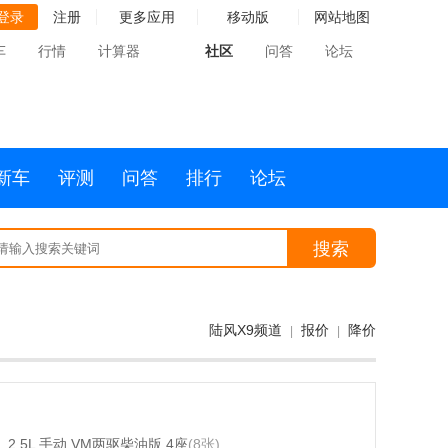
登录
注册
更多应用
移动版
网站地图
车
行情
计算器
社区
问答
论坛
新车
评测
问答
排行
论坛
搜索
陆风X9频道
报价
降价
|
|
2.5L 手动 VM两驱柴油版 4座
(8张)