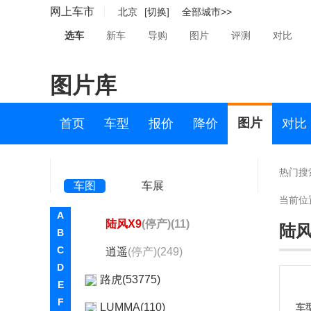
风华
(停产)(66)
网上车市
北京
[切换]
全部城市>>
风尚
(停产)(20)
选车
新车
导购
图片
评测
对比
陆风荣曜
(停产)(10)
图片库
陆风X2
(停产)(89)
陆风X5
(停产)(1261)
图片
首页
车型
报价
降价
对比
陆风X6
(停产)(56)
陆风X7
(停产)(66)
热门搜
车图
车展
陆风X8
(停产)(1172)
当前位
A
陆风X9
(停产)(11)
陆风
B
C
逍遥
(停产)(249)
D
路虎(53775)
E
F
LUMMA(110)
车