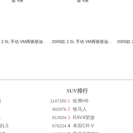
2009款 2.5L 手动 VM两驱柴油版 4座
2009款 2.5L 手动 VM两驱柴油版 4座
SUV排行
级
1
哈弗H6
1147200
2
牧马人
902976
系
3
RAV4荣放
813504
斯LS
4
本田CR-V
676224