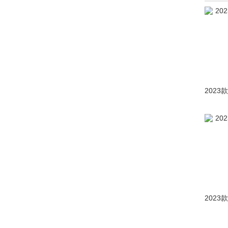
探岳
(4848)
ID.AURA T6
(9)
ID.AURA
(6)
宝来
(停产)(13760)
宝来新能源
(停产)(191)
C-TREK蔚领
(停产)(1126)
高尔夫·嘉旅
(停产)(1057)
高尔夫新能源
(停产)(205)
捷达
(停产)(9337)
开迪
(停产)(39)
大众(进口)