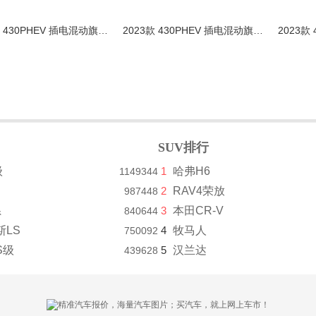
2023款 430PHEV 插电混动旗舰版
2023款 430PHEV 插电混动旗舰版
SUV排行
级
1
哈弗H6
1149344
2
RAV4荣放
987448
系
3
本田CR-V
840644
斯LS
4
牧马人
750092
S级
5
汉兰达
439628