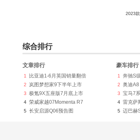
大众MOIA
(10)
T-ROC(海外)
(72)
大众XL1
(143)
综合排行
E-Bugster电动概念车
(84)
高尔夫(进口)
(4403)
文章排行
豪车排行
ID. GTI
(1)
1
比亚迪1-6月英国销量翻倍
1
奔驰S
ID. ROOMZZ
(1)
2
岚图梦想家9下半年上市
2
奥迪A8
3
极氪9X五座版7月底上市
3
宝马7
I.D.BUGGY
(1)
4
荣威家越07Momenta R7
4
雷克萨
Jetta
(49)
5
长安启源Q06预告图
5
迈巴赫
开迪（进口）
(84)
迈特威
(1745)