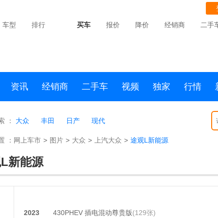
车型
排行
买车
报价
降价
经销商
二手
资讯
经销商
二手车
视频
独家
行情
索 ：
大众
丰田
日产
现代
置 ：
网上车市
>
图片
>
大众
>
上汽大众
>
途观L新能源
L新能源
2023
430PHEV 插电混动尊贵版
(129张)