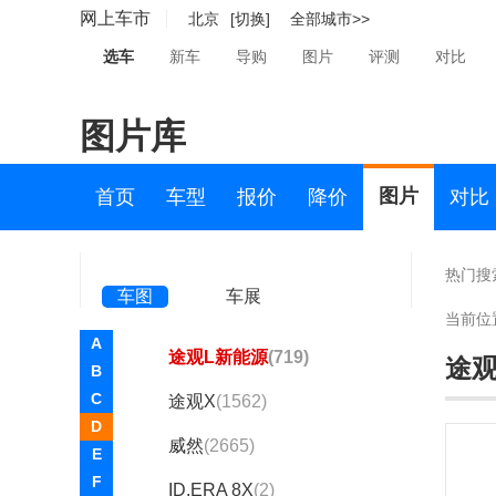
朗逸
(15280)
网上车市
北京
[切换]
全部城市>>
凌渡
(4082)
选车
新车
导购
图片
评测
对比
帕萨特
(13118)
图片库
帕萨特新能源
(882)
Polo
(12130)
图片
首页
车型
报价
降价
对比
途昂
(4000)
途昂X
(2225)
热门搜
车图
车展
途观L
(6522)
当前位
A
途观L新能源
(719)
途观
B
C
途观X
(1562)
D
威然
(2665)
E
F
ID.ERA 8X
(2)