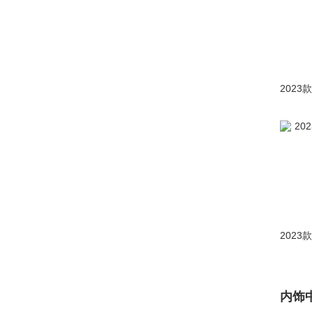
高尔夫
(14835)
ID.6 CROZZ
(1875)
迈腾
(14646)
迈腾GTE
(435)
揽境
(2270)
速腾
(16548)
T-ROC探歌
(3171)
探岳L
(2)
探岳X
(1301)
探岳GTE
(700)
揽巡
(1064)
内饰