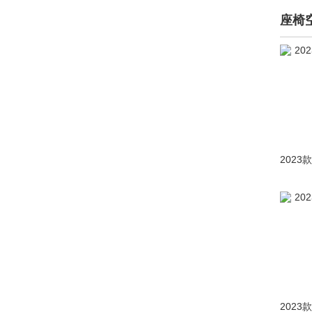
Arteon(进口)
(1077)
座椅
途锐
(6474)
途锐新能源
(112)
蔚揽
(1750)
Amarok
(298)
BlueSport
(1)
C COUPE
(1)
大众California
(1)
Cross Coupe
(59)
大众 UP
(623)
大众Atlas
(9)
大众Atlas Tanoak
(4)