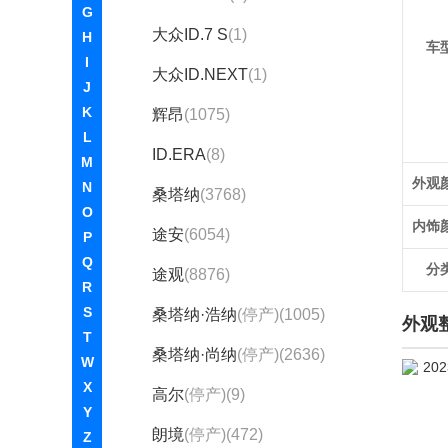
G
大众ID.7 S
(1)
H
车
I
大众ID.NEXT
(1)
J
K
辉昂
(1075)
L
ID.ERA
(8)
M
外观
N
桑塔纳
(3768)
O
内饰
途安
(6054)
P
Q
分
途观
(8876)
R
S
桑塔纳·浩纳
(停产)(1005)
外观
T
桑塔纳·尚纳
(停产)(2636)
W
X
高尔
(停产)(9)
Y
朗境
(停产)(472)
Z