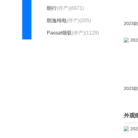
朗行
(停产)(6971)
朗逸纯电
(停产)(205)
Passat领驭
(停产)(1129)
途岳新能源
(停产)(1)
志俊
(停产)(218)
一汽-大众
探影
(1399)
大众CC
(9952)
一汽-大众ID.7
外观
VIZZION
(558)
ID.4 CROZZ
(2415)