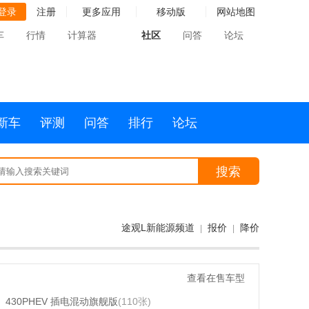
登录
注册
更多应用
移动版
网站地图
车
行情
计算器
社区
问答
论坛
新车
评测
问答
排行
论坛
搜索
途观L新能源频道
报价
降价
|
|
查看在售车型
430PHEV 插电混动旗舰版
(110张)