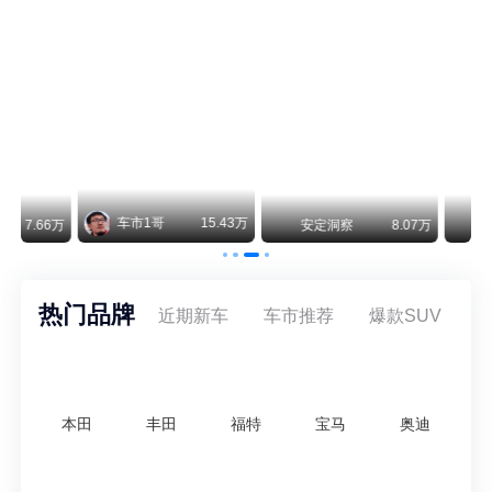
阿斯顿·马丁退出北京市场 三家门店全部关闭
曾在北京坐拥多家授权网点、稳居华北超豪华汽车市场重要一席的阿斯顿·马丁，如今彻底走完了在北京新车零售的全部征程。
不要伤了余承东的心！不内卷价格的华为，弥足珍贵！
纵观鸿蒙智行一路走来的发展路径，很难得地走出了一条和当下车市截然不同的道路：不靠降价走量、不参与低端价格厮杀，始终以技术迭代、架构创新、智能化体验升级、整车品质突破作为核心驱动力，稳步实现产品价值向上、品牌价格带稳步攀升。
万
安定洞察
8.07万
智电出行
8.54万
智电出行
热门品牌
近期新车
车市推荐
爆款SUV
本田
丰田
福特
宝马
奥迪