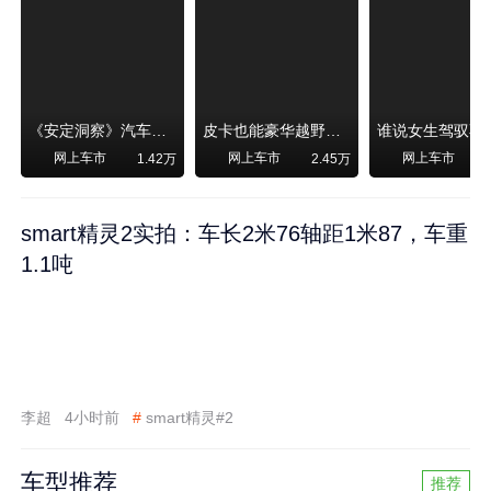
《安定洞察》汽车烧不烧油，和石油安全无关！
皮卡也能豪华越野！纵横F700上市，限时卖29.99万起
网上车市
网上车市
网上车市
1.42万
2.45万
smart精灵2实拍：车长2米76轴距1米87，车重
1.1吨
李超
4小时前
#
smart精灵#2
车型推荐
推荐