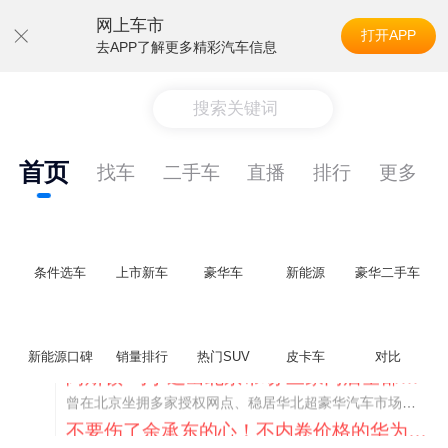
网上车市
打开APP
去APP了解更多精彩汽车信息
搜索关键词
首页
找车
二手车
直播
排行
更多
条件选车
上市新车
豪华车
新能源
豪华二手车
新能源口碑
销量排行
热门SUV
皮卡车
对比
不要伤了余承东的心！不内卷价格的华为，弥足珍贵！
纵观鸿蒙智行一路走来的发展路径，很难得地走出了一条和当下车市截然不同的道路：不靠降价走量、不参与低端价格厮杀，始终以技术迭代、架构创新、智能化体验升级、整车品质突破作为核心驱动力，稳步实现产品价值向上、品牌价格带稳步攀升。