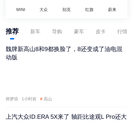
MINI
大众
别克
红旗
蔚来
推荐
新车
导购
豪车
皮卡
行情
魏牌新高山8和9都换脸了，8还变成了油电混
动版
师梦琼
1小时前
#
高山
上汽大众ID.ERA 5X来了 轴距比途观L Pro还大