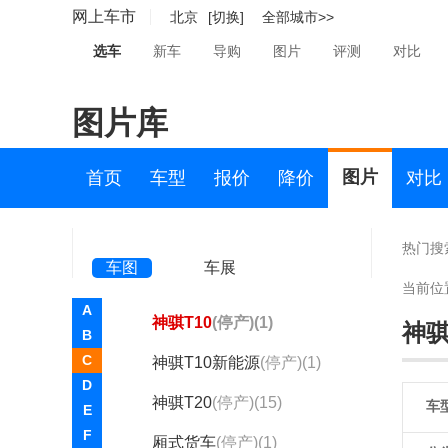
长安之星2
(停产)(1)
网上车市
北京
[切换]
全部城市>>
长安之星3
(停产)(1)
选车
新车
导购
图片
评测
对比
长安之星5
(停产)(259)
图片库
长安之星7
(停产)(3)
长安之星9
(停产)(96)
图片
首页
车型
报价
降价
对比
金牛星
(停产)(214)
神骐F30
(停产)(464)
热门搜
车图
车展
神骐F50
(停产)(32)
当前位
A
神骐T10
(停产)(1)
神骐
B
C
神骐T10新能源
(停产)(1)
D
神骐T20
(停产)(15)
车
E
F
厢式货车
(停产)(1)