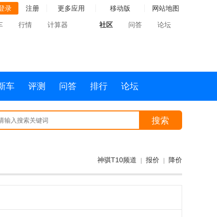
登录
注册
更多应用
移动版
网站地图
车
行情
计算器
社区
问答
论坛
新车
评测
问答
排行
论坛
搜索
神骐T10频道
报价
降价
|
|