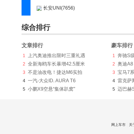
长安UNI(7656)
长城（皮卡）(20502)
综合排行
长江汽车(4)
昶洧(1)
文章排行
豪车排行
1
上汽奥迪推出限时三重礼遇
1
奔驰S
车驰汽车(4)
2
全新海鸥车长暴增42.5厘米
2
奥迪A8
成功(210)
3
不是油改电！捷达M6实拍
3
宝马7
橙仕(1)
4
一汽-大众ID. AURA T6
4
雷克萨
5
小鹏X9空悬“集体趴窝”
5
迈巴赫
创维汽车(1219)
刺猬汽车(1)
Cupra(8)
网上车市
关
D