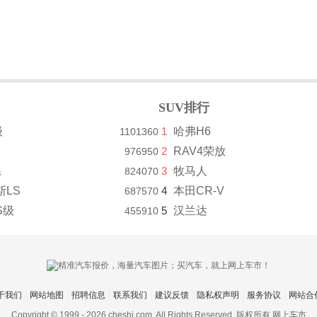
SUV排行
级
1
哈弗H6
1101360
2
RAV4荣放
976950
系
3
牧马人
824070
斯LS
4
本田CR-V
687570
S级
5
汉兰达
455910
于我们
网站地图
招聘信息
联系我们
建议反馈
隐私权声明
服务协议
网站合
Copyright © 1999 -
2026 cheshi.com. All Rights Reserved. 版权所有 网上车市