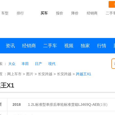
车型
排行
买车
报价
降价
经销商
二手
资讯
经销商
二手车
视频
独家
行情
索 ：
大众
丰田
日产
现代
置 ：
网上车市
>
图片
>
长安跨越
>
长安跨越
>
跨越王X1
王X1
型
2018
1.2L标准型单排后单轮标准货箱LJ469Q-AEB
(1张)