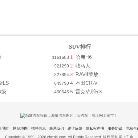
SUV排行
级
1
哈弗H6
1161658
2
牧马人
921290
系
3
RAV4荣放
827894
斯LS
4
本田CR-V
649790
S级
5
雷克萨斯RX
460645
于我们
网站地图
招聘信息
联系我们
建议反馈
隐私权声明
服务协议
网站合
Copyright © 1999 -
2026 cheshi.com. All Rights Reserved. 版权所有 网上车市