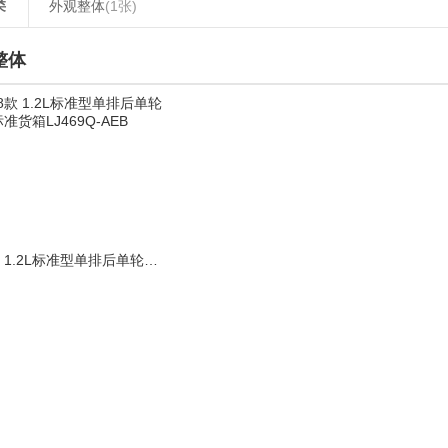
类
外观整体
(1张)
整体
2018款 1.2L标准型单排后单轮标准货箱LJ469Q-AEB