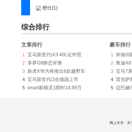
橙仕(1)
创维汽车(1219)
综合排行
刺猬汽车(1)
Cupra(8)
文章排行
豪车排行
D
1
宝马新世代iX3 40L证件照
1
奔驰S
2
享界G9静态评测
2
奥迪A8
大乘汽车(277)
3
路虎X华为将推出6款越野车
3
宝马7
大发(2)
4
宝马新世代i3在德国上市
4
雷克萨
5
smart新精灵1限时14.99万
5
迈巴赫
道达(2)
道朗格(894)
道奇(3146)
网上车市
关
达西亚(46)