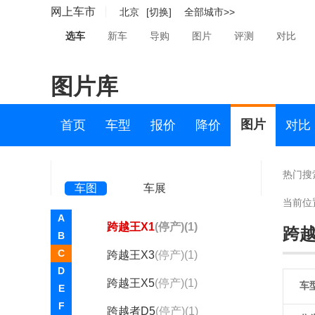
长安凯程(3712)
网上车市
北京
[切换]
全部城市>>
长安跨越(19)
选车
新车
导购
图片
评测
对比
长安跨越
图片库
新豹T1
(1)
跨越星V5
(1)
图片
首页
车型
报价
降价
对比
长安V3
(停产)(1)
长安V5
(停产)(9)
热门搜
车图
车展
跨越王
(停产)(1)
当前位
A
跨越王X1
(停产)(1)
跨越
B
C
跨越王X3
(停产)(1)
D
跨越王X5
(停产)(1)
车
E
F
跨越者D5
(停产)(1)