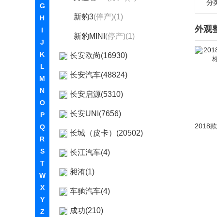
分
G
新豹3
(停产)(1)
H
外观
I
新豹MINI
(停产)(1)
J
K
长安欧尚(16930)
L
长安汽车(48824)
M
N
长安启源(5310)
O
长安UNI(7656)
P
Q
长城（皮卡）(20502)
R
S
长江汽车(4)
T
昶洧(1)
W
X
车驰汽车(4)
Y
成功(210)
Z