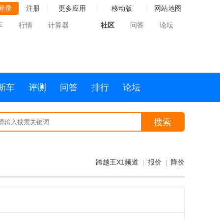
登录
注册
更多应用
移动版
网站地图
车
行情
计算器
社区
问答
论坛
新车
评测
问答
排行
论坛
搜索
跨越王X1频道
报价
降价
|
|