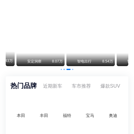
保时捷CEO证实：纯电718将复活！因为奥迪需要
保时捷新任CEO迈克尔·莱特斯最近接受德国《法兰克福汇报》采访，直接给纯电718项目吃了颗定心丸。之前外界传得沸沸扬扬，说这个项目可能推迟甚至取消，现在CEO亲自出面澄清：“关于电动718，我们已经得出结论，将会打造这款车型，因为这是经济上的最佳解决方案，也会是一款非常出色的汽车。”
阿维塔07L限时权益价21.99万起，张凌赫成首位车主
阿维塔07L今晚在杭州正式上市，全球品牌代言人张凌赫现场提车，成为这台车的第一位主人。三个版本：Elite纯电版22.99万，Max+后驱纯电版24.99万，Ultra三电机四驱版27.99万。
万
安定洞察
8.07万
智电出行
8.54万
智电出行
热门品牌
近期新车
车市推荐
爆款SUV
本田
丰田
福特
宝马
奥迪