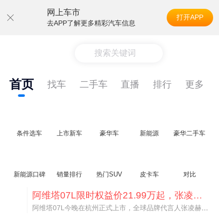
网上车市
打开APP
去APP了解更多精彩汽车信息
搜索关键词
首页
找车
二手车
直播
排行
更多
条件选车
上市新车
豪华车
新能源
豪华二手车
新能源口碑
销量排行
热门SUV
皮卡车
对比
阿维塔07L限时权益价21.99万起，张凌赫成首位车主
阿维塔07L今晚在杭州正式上市，全球品牌代言人张凌赫现场提车，成为这台车的第一位主人。三个版本：Elite纯电版22.99万，Max+后驱纯电版24.99万，Ultra三电机四驱版27.99万。