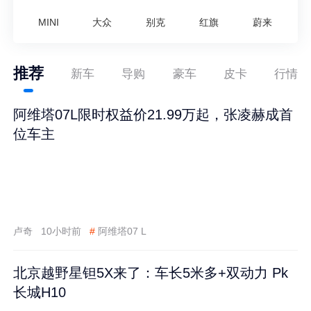
MINI
大众
别克
红旗
蔚来
推荐
新车
导购
豪车
皮卡
行情
阿维塔07L限时权益价21.99万起，张凌赫成首
位车主
卢奇
10小时前
#
阿维塔07 L
北京越野星钽5X来了：车长5米多+双动力 Pk
长城H10