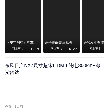
《安定洞察》汽车烧不烧油，和石油安全无关！
皮卡也能豪华越野！纵横F700上市，限时卖29.99万起
网上车市
网上车市
网上车市
4.39万
5.02万
东风日产NX7尺寸超宋L DM-i 纯电300km+激
光雷达
卢奇
1天前