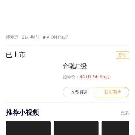
师梦琼
21小时前
#
AION Ray7
已上市
新车
奔驰E级
44.01-56.95万
指导价：
车型频道
新车图片
推荐小视频
更多