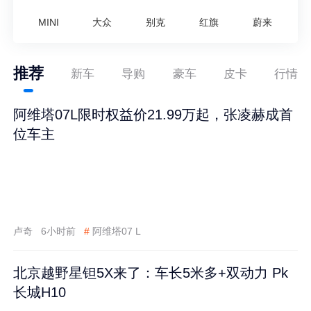
MINI
大众
别克
红旗
蔚来
推荐
新车
导购
豪车
皮卡
行情
阿维塔07L限时权益价21.99万起，张凌赫成首
位车主
卢奇
6小时前
#
阿维塔07 L
北京越野星钽5X来了：车长5米多+双动力 Pk
长城H10