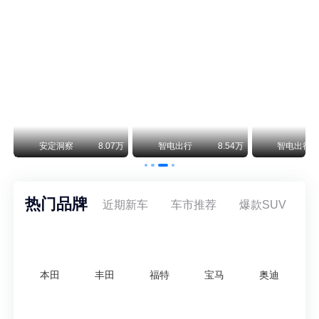
保时捷CEO证实：纯电718将复活！因为奥迪需要
保时捷新任CEO迈克尔·莱特斯最近接受德国《法兰克福汇报》采访，直接给纯电718项目吃了颗定心丸。之前外界传得沸沸扬扬，说这个项目可能推迟甚至取消，现在CEO亲自出面澄清：“关于电动718，我们已经得出结论，将会打造这款车型，因为这是经济上的最佳解决方案，也会是一款非常出色的汽车。”
阿维塔07L限时权益价21.99万起，张凌赫成首位车主
阿维塔07L今晚在杭州正式上市，全球品牌代言人张凌赫现场提车，成为这台车的第一位主人。三个版本：Elite纯电版22.99万，Max+后驱纯电版24.99万，Ultra三电机四驱版27.99万。
万
安定洞察
8.07万
智电出行
8.54万
智电出行
热门品牌
近期新车
车市推荐
爆款SUV
本田
丰田
福特
宝马
奥迪