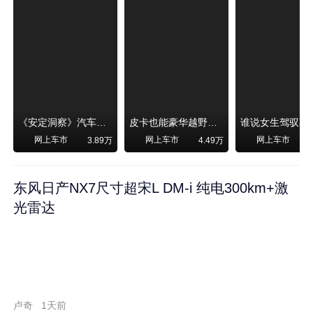
《安定洞察》汽车烧不烧油，和石油安全无关！
皮卡也能豪华越野！纵横F700上市，限时卖29.99万起
网上车市
网上车市
网上车市
3.89万
4.49万
东风日产NX7尺寸超宋L DM-i 纯电300km+激
光雷达
卢奇
1天前