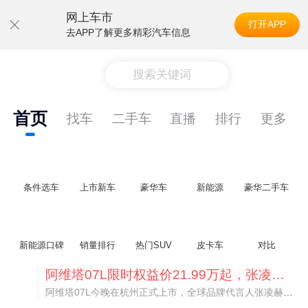
网上车市
打开APP
去APP了解更多精彩汽车信息
搜索关键词
首页
找车
二手车
直播
排行
更多
条件选车
上市新车
豪华车
新能源
豪华二手车
新能源口碑
销量排行
热门SUV
皮卡车
对比
阿维塔07L限时权益价21.99万起，张凌赫成首位车主
阿维塔07L今晚在杭州正式上市，全球品牌代言人张凌赫现场提车，成为这台车的第一位主人。三个版本：Elite纯电版22.99万，Max+后驱纯电版24.99万，Ultra三电机四驱版27.99万。