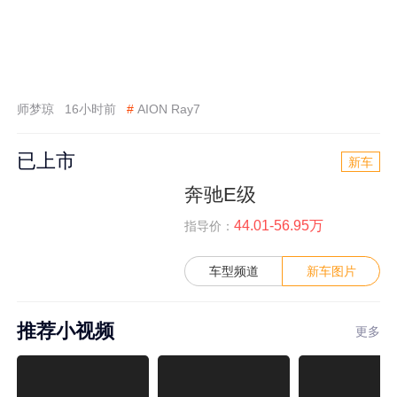
师梦琼
16小时前
#
AION Ray7
已上市
新车
奔驰E级
44.01-56.95万
指导价：
车型频道
新车图片
推荐小视频
更多