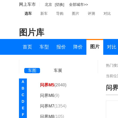
黄海(775)
网上车市
北京
[切换]
全部城市>>
华骐(17)
选车
新车
导购
图片
评测
对比
华人运通(2)
图片库
华颂(326)
华泰(2800)
图片
首页
车型
报价
降价
对比
华泰新能源(44)
华为问界(3979)
热门搜
车图
车展
AITO问界
当前位
A
问界M5
(2040)
问界
B
C
问界M6
(9)
D
问界M7
(1354)
E
F
问界M8
(105)