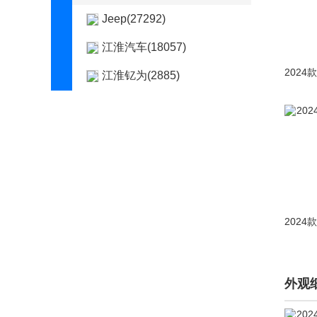
Jeep(27292)
江淮汽车(18057)
江淮钇为(2885)
江铃(3112)
江铃集团新能源(1630)
江南汽车(197)
集度(1)
捷豹(30329)
捷达(6360)
捷尼赛思(5197)
外观
捷途(25509)