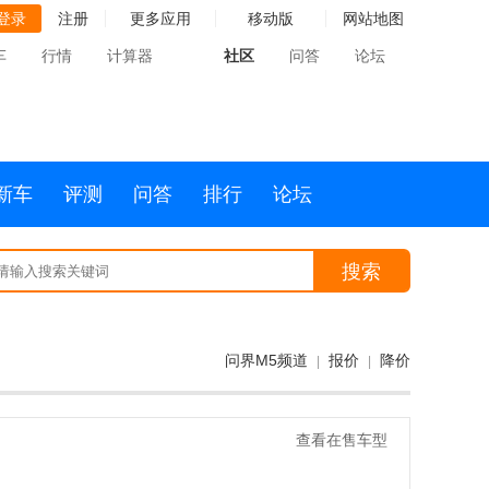
登录
注册
更多应用
移动版
网站地图
车
行情
计算器
社区
问答
论坛
新车
评测
问答
排行
论坛
搜索
问界M5频道
报价
降价
|
|
查看在售车型