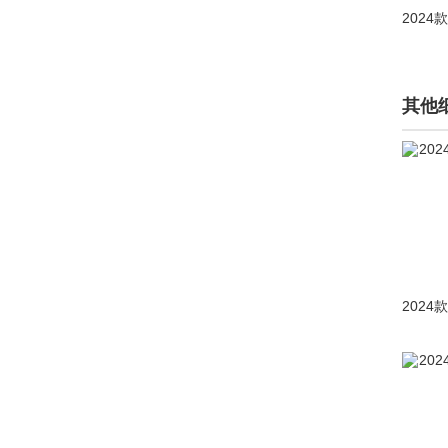
乐道(205)
雷丁(333)
其他
雷克萨斯(44972)
雷诺(16674)
莲花跑车(2373)
莲花汽车(1171)
猎豹(2657)
力帆(5786)
LIMGENE凌际(353)
凌宝汽车(1241)
领克(16605)