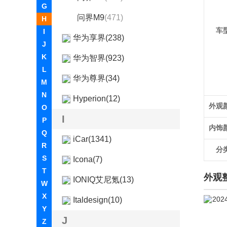
G
问界M9
(471)
H
车
I
华为享界(238)
J
K
华为智界(923)
L
华为尊界(34)
M
N
Hyperion(12)
外观
O
I
P
内饰
Q
iCar(1341)
R
分
S
Icona(7)
T
外观
IONIQ艾尼氪(13)
W
X
Italdesign(10)
Y
J
Z