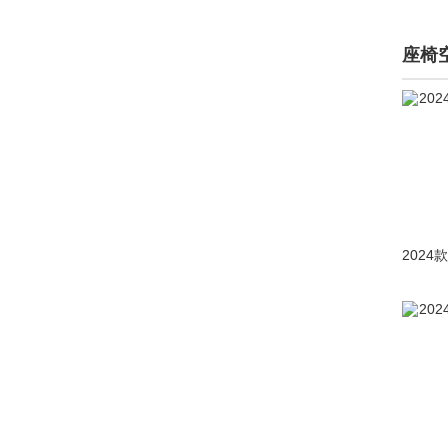
康迪(11)
Karma(5)
座椅
卡升汽车(4)
卡威(81)
克莱斯勒(4292)
科尼赛克(484)
KTM(2)
L
兰博基尼(3684)
蓝电(1390)
岚图(3743)
劳斯莱斯(3808)