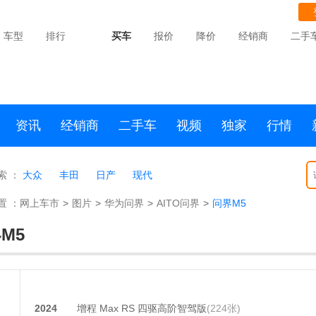
车型
排行
买车
报价
降价
经销商
二手
资讯
经销商
二手车
视频
独家
行情
索 ：
大众
丰田
日产
现代
置 ：
网上车市
>
图片
>
华为问界
>
AITO问界
>
问界M5
M5
2024
增程 Max RS 四驱高阶智驾版
(224张)