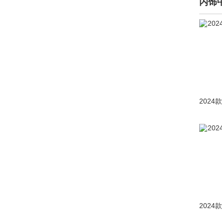
内饰
吉祥汽车(10)
极越(362)
君马汽车(1205)
钧天(1)
K
卡尔森(219)
凯佰赫(13)
凯迪拉克(40829)
开瑞(964)
开沃汽车(10)
凯翼(8039)