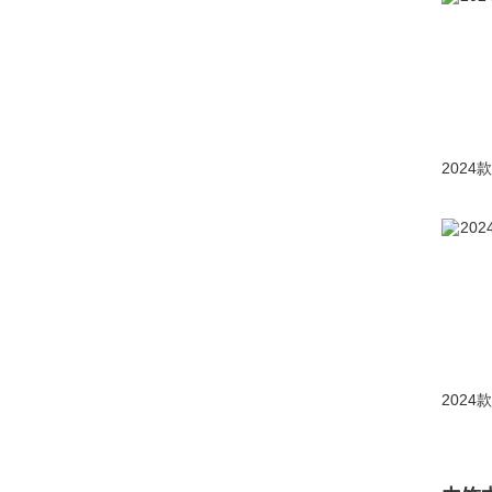
极氪(5667)
吉利(65998)
吉利几何(7102)
吉利银河(6889)
金杯(3562)
金程(0)
金琥新能源(1)
金龙(20)
金旅(13)
极石(320)
九龙(36)