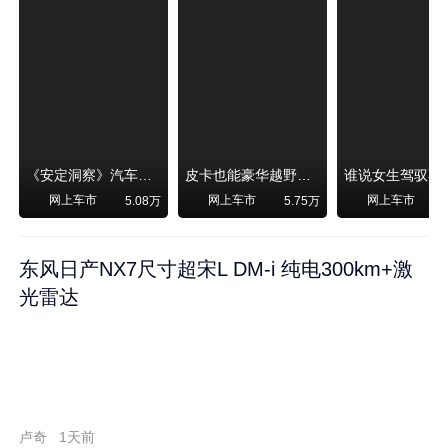
《安定洞察》汽车烧不烧油，和石油安全无关！
皮卡也能豪华越野！纵横F700上市，限时卖29.99万起
网上车市
网上车市
网上车市
5.08万
5.75万
东风日产NX7尺寸超宋L DM-i 纯电300km+激
光雷达
卢奇
1天前