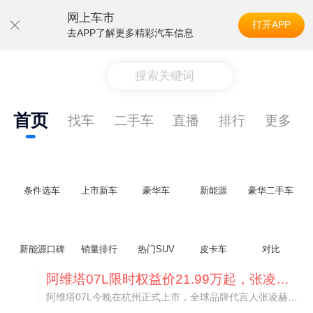
网上车市
打开APP
去APP了解更多精彩汽车信息
搜索关键词
首页
找车
二手车
直播
排行
更多
条件选车
上市新车
豪华车
新能源
豪华二手车
新能源口碑
销量排行
热门SUV
皮卡车
对比
阿维塔07L限时权益价21.99万起，张凌赫成首位车主
阿维塔07L今晚在杭州正式上市，全球品牌代言人张凌赫现场提车，成为这台车的第一位主人。三个版本：Elite纯电版22.99万，Max+后驱纯电版24.99万，Ultra三电机四驱版27.99万。