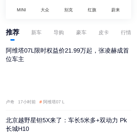
MINI
大众
别克
红旗
蔚来
推荐
新车
导购
豪车
皮卡
行情
阿维塔07L限时权益价21.99万起，张凌赫成首
位车主
卢奇
17小时前
#
阿维塔07 L
北京越野星钽5X来了：车长5米多+双动力 Pk
长城H10