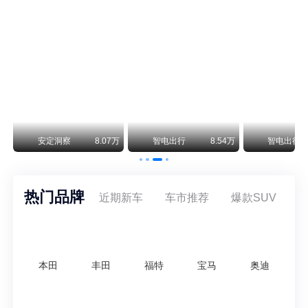
保时捷CEO证实：纯电718将复活！因为奥迪需要
保时捷新任CEO迈克尔·莱特斯最近接受德国《法兰克福汇报》采访，直接给纯电718项目吃了颗定心丸。之前外界传得沸沸扬扬，说这个项目可能推迟甚至取消，现在CEO亲自出面澄清：“关于电动718，我们已经得出结论，将会打造这款车型，因为这是经济上的最佳解决方案，也会是一款非常出色的汽车。”
阿维塔07L限时权益价21.99万起，张凌赫成首位车主
阿维塔07L今晚在杭州正式上市，全球品牌代言人张凌赫现场提车，成为这台车的第一位主人。三个版本：Elite纯电版22.99万，Max+后驱纯电版24.99万，Ultra三电机四驱版27.99万。
万
安定洞察
8.07万
智电出行
8.54万
智电出行
热门品牌
近期新车
车市推荐
爆款SUV
本田
丰田
福特
宝马
奥迪