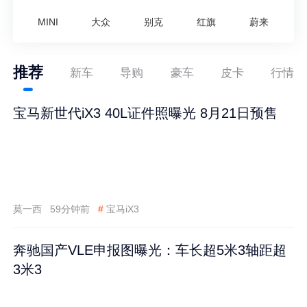
MINI
大众
别克
红旗
蔚来
推荐
新车
导购
豪车
皮卡
行情
宝马新世代iX3 40L证件照曝光 8月21日预售
莫一西
59分钟前
#
宝马iX3
奔驰国产VLE申报图曝光：车长超5米3轴距超
3米3