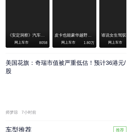
《安定洞察》汽车烧不烧油，和石油安全无关！
皮卡也能豪华越野！纵横F700上市，限时卖29.99万起
网上车市
网上车市
网上车市
8058
1.80万
美国花旗：奇瑞市值被严重低估！预计36港元/
股
师梦琼
7小时前
车型推荐
推荐