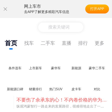
网上车市
打开APP
去APP了解更多精彩汽车信息
搜索关键词
首页
找车
二手车
直播
排行
更多
条件选车
上市新车
豪华车
新能源
豪华二手车
新能源口碑
销量排行
热门SUV
皮卡车
对比
不要伤了余承东的心！不内卷价格的华为，弥足珍贵！
纵观鸿蒙智行一路走来的发展路径，很难得地走出了一条和当下车市截然不同的道路：不靠降价走量、不参与低端价格厮杀，始终以技术迭代、架构创新、智能化体验升级、整车品质突破作为核心驱动力，稳步实现产品价值向上、品牌价格带稳步攀升。