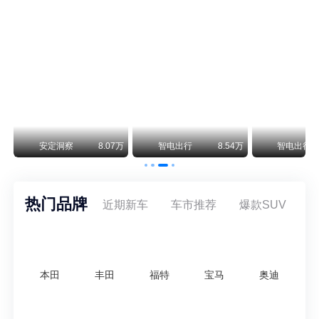
阿斯顿·马丁退出北京市场 三家门店全部关闭
曾在北京坐拥多家授权网点、稳居华北超豪华汽车市场重要一席的阿斯顿·马丁，如今彻底走完了在北京新车零售的全部征程。
不要伤了余承东的心！不内卷价格的华为，弥足珍贵！
纵观鸿蒙智行一路走来的发展路径，很难得地走出了一条和当下车市截然不同的道路：不靠降价走量、不参与低端价格厮杀，始终以技术迭代、架构创新、智能化体验升级、整车品质突破作为核心驱动力，稳步实现产品价值向上、品牌价格带稳步攀升。
万
安定洞察
8.07万
智电出行
8.54万
智电出行
热门品牌
近期新车
车市推荐
爆款SUV
本田
丰田
福特
宝马
奥迪