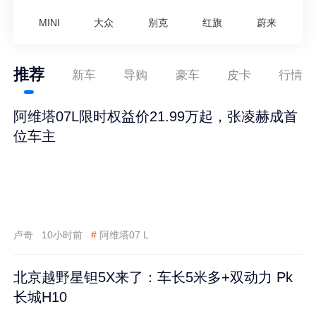
MINI
大众
别克
红旗
蔚来
推荐
新车
导购
豪车
皮卡
行情
阿维塔07L限时权益价21.99万起，张凌赫成首
位车主
卢奇
10小时前
#
阿维塔07 L
北京越野星钽5X来了：车长5米多+双动力 Pk
长城H10