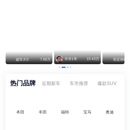
阿维塔07L限时权益价21.99万起，张凌赫成首位车主
阿维塔07L今晚在杭州正式上市，全球品牌代言人张凌赫现场提车，成为这台车的第一位主人。三个版本：Elite纯电版22.99万，Max+后驱纯电版24.99万，Ultra三电机四驱版27.99万。
车市1哥
15.43万
万
超车大S
7.66万
安定洞察
热门品牌
近期新车
车市推荐
爆款SUV
本田
丰田
福特
宝马
奥迪