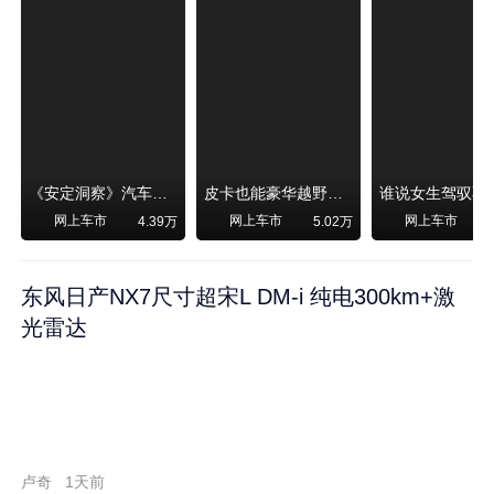
《安定洞察》汽车烧不烧油，和石油安全无关！
皮卡也能豪华越野！纵横F700上市，限时卖29.99万起
网上车市
网上车市
网上车市
4.39万
5.02万
东风日产NX7尺寸超宋L DM-i 纯电300km+激
光雷达
卢奇
1天前