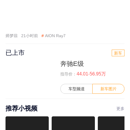
师梦琼
21小时前
#
AION Ray7
已上市
新车
奔驰E级
44.01-56.95万
指导价：
车型频道
新车图片
推荐小视频
更多