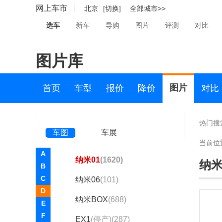
东风(4952)
网上车市
北京
[切换]
全部城市>>
东风风度(2222)
选车
新车
导购
图片
评测
对比
东风风光(7948)
图片库
东风风神(18685)
东风风行(20857)
图片
首页
车型
报价
降价
对比
东风富康(20)
东风纳米(2696)
热门搜
车图
车展
东风纳米
当前位
A
纳米01
(1620)
纳米
B
C
纳米06
(101)
D
纳米BOX
(688)
E
F
EX1
(停产)(287)