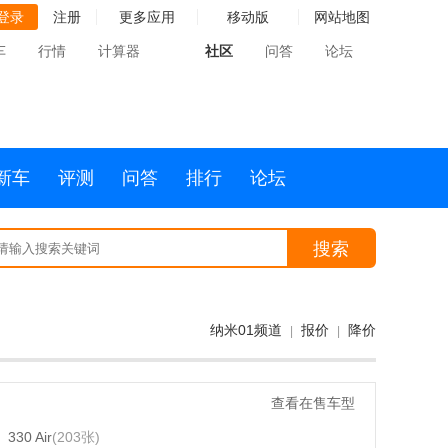
登录
注册
更多应用
移动版
网站地图
车
行情
计算器
社区
问答
论坛
新车
评测
问答
排行
论坛
搜索
纳米01频道
报价
降价
|
|
查看在售车型
330 Air
(203张)