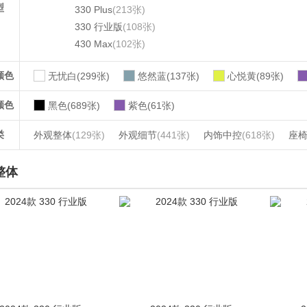
型
330 Plus
(213张)
330 行业版
(108张)
430 Max
(102张)
颜色
无忧白(299张)
悠然蓝(137张)
心悦黄(89张)
颜色
黑色(689张)
紫色(61张)
类
外观整体
(129张)
外观细节
(441张)
内饰中控
(618张)
座
整体