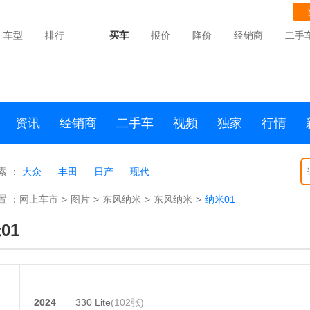
车型
排行
买车
报价
降价
经销商
二手
资讯
经销商
二手车
视频
独家
行情
索 ：
大众
丰田
日产
现代
置 ：
网上车市
>
图片
>
东风纳米
>
东风纳米
>
纳米01
01
2024
330 Lite
(102张)