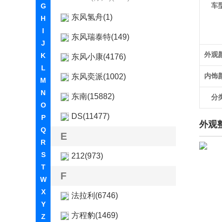
车
G
东风氢舟(1)
H
I
东风瑞泰特(149)
J
外观
K
东风小康(4176)
L
内饰
东风奕派(1002)
M
N
东南(15882)
分
O
DS(11477)
P
外观
Q
E
R
S
212(973)
T
F
W
X
法拉利(6746)
Y
方程豹(1469)
Z