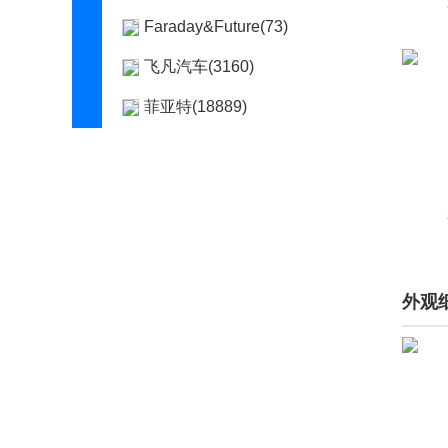
Faraday&Future(73)
飞凡汽车(3160)
菲亚特(18889)
丰田(136298)
Fisker(10)
Foxtron(11)
福迪(222)
外观
福汽启腾(1166)
福特(83320)
福田(9327)
G