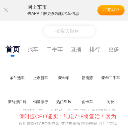
网上车市
打开APP
去APP了解更多精彩汽车信息
搜索关键词
首页
找车
二手车
直播
排行
更多
条件选车
上市新车
豪华车
新能源
豪华二手车
神行者目标年销30万辆，要把路虎销量翻倍
新能源口碑
销量排行
热门SUV
皮卡车
对比
路虎品牌全球一年卖多少？大约38万辆。也就是说，这个刚复活的新能源品牌，目标是干到路虎全球销量的八成。如果真能跑到30万辆，两者加起来就是68万辆——比现在路虎单独的数字，翻了接近一倍！说“再造一个路虎”，真不夸张。
保时捷CEO证实：纯电718将复活！因为奥迪需要
保时捷新任CEO迈克尔·莱特斯最近接受德国《法兰克福汇报》采访，直接给纯电718项目吃了颗定心丸。之前外界传得沸沸扬扬，说这个项目可能推迟甚至取消，现在CEO亲自出面澄清：“关于电动718，我们已经得出结论，将会打造这款车型，因为这是经济上的最佳解决方案，也会是一款非常出色的汽车。”