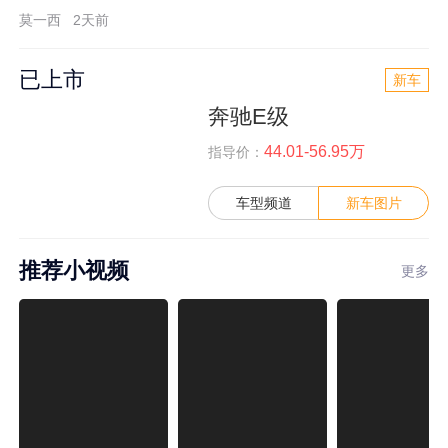
莫一西
2天前
已上市
新车
奔驰E级
44.01-56.95万
指导价：
车型频道
新车图片
推荐小视频
更多