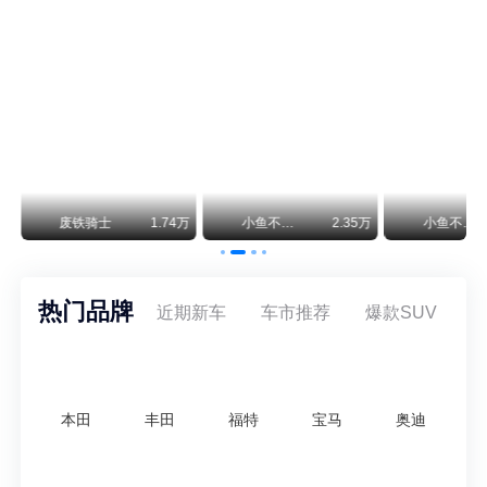
神行者目标年销30万辆，要把路虎销量翻倍
路虎品牌全球一年卖多少？大约38万辆。也就是说，这个刚复活的新能源品牌，目标是干到路虎全球销量的八成。如果真能跑到30万辆，两者加起来就是68万辆——比现在路虎单独的数字，翻了接近一倍！说“再造一个路虎”，真不夸张。
万
废铁骑士
1.74万
小鱼不刹车
2.35万
小鱼不刹车
热门品牌
近期新车
车市推荐
爆款SUV
本田
丰田
福特
宝马
奥迪