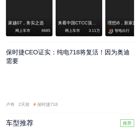
家越07，务实之选
来看中国CTCC顶级赛事艾瑞泽8 pro赛车如何脱颖而出
网上车市
网上车市
智电出行
6685
3.11万
保时捷CEO证实：纯电718将复活！因为奥迪
需要
卢奇
2天前
#
保时捷718
车型推荐
推荐