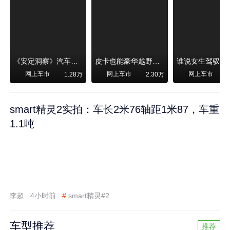
《安定洞察》汽车烧不烧油，和石油安全无关！
皮卡也能豪华越野！纵横F700上市，限时卖29.99万起
网上车市
网上车市
网上车市
1.28万
2.30万
smart精灵2实拍：车长2米76轴距1米87，车重
1.1吨
李超
4小时前
#
smart精灵#2
车型推荐
推荐