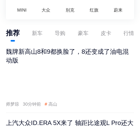
MINI
大众
别克
红旗
蔚来
推荐
新车
导购
豪车
皮卡
行情
魏牌新高山8和9都换脸了，8还变成了油电混
动版
师梦琼
30分钟前
#
高山
上汽大众ID.ERA 5X来了 轴距比途观L Pro还大