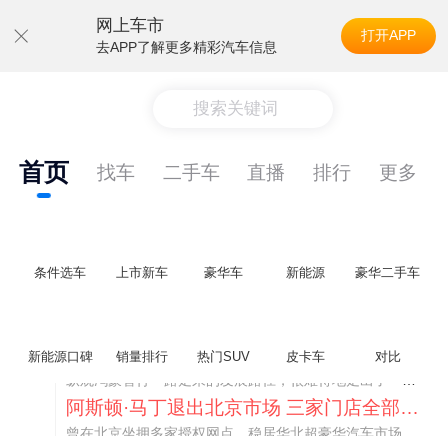
网上车市
打开APP
去APP了解更多精彩汽车信息
搜索关键词
首页
找车
二手车
直播
排行
更多
条件选车
上市新车
豪华车
新能源
豪华二手车
不要伤了余承东的心！不内卷价格的华为，弥足珍贵！
新能源口碑
销量排行
热门SUV
皮卡车
对比
纵观鸿蒙智行一路走来的发展路径，很难得地走出了一条和当下车市截然不同的道路：不靠降价走量、不参与低端价格厮杀，始终以技术迭代、架构创新、智能化体验升级、整车品质突破作为核心驱动力，稳步实现产品价值向上、品牌价格带稳步攀升。
阿斯顿·马丁退出北京市场 三家门店全部关闭
曾在北京坐拥多家授权网点、稳居华北超豪华汽车市场重要一席的阿斯顿·马丁，如今彻底走完了在北京新车零售的全部征程。