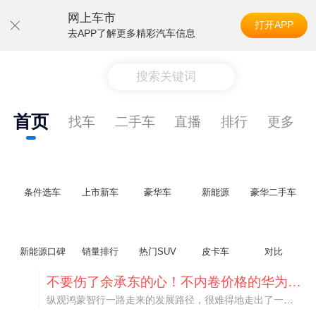
网上车市
打开APP
去APP了解更多精彩汽车信息
搜索关键词
首页
找车
二手车
直播
排行
更多
条件选车
上市新车
豪华车
新能源
豪华二手车
新能源口碑
销量排行
热门SUV
皮卡车
对比
不要伤了余承东的心！不内卷价格的华为，弥足珍贵！
纵观鸿蒙智行一路走来的发展路径，很难得地走出了一条和当下车市截然不同的道路：不靠降价走量、不参与低端价格厮杀，始终以技术迭代、架构创新、智能化体验升级、整车品质突破作为核心驱动力，稳步实现产品价值向上、品牌价格带稳步攀升。