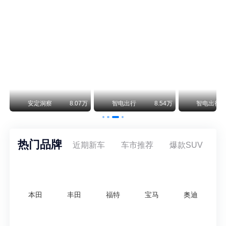
阿斯顿·马丁退出北京市场 三家门店全部关闭
曾在北京坐拥多家授权网点、稳居华北超豪华汽车市场重要一席的阿斯顿·马丁，如今彻底走完了在北京新车零售的全部征程。
不要伤了余承东的心！不内卷价格的华为，弥足珍贵！
纵观鸿蒙智行一路走来的发展路径，很难得地走出了一条和当下车市截然不同的道路：不靠降价走量、不参与低端价格厮杀，始终以技术迭代、架构创新、智能化体验升级、整车品质突破作为核心驱动力，稳步实现产品价值向上、品牌价格带稳步攀升。
万
安定洞察
8.07万
智电出行
8.54万
智电出行
热门品牌
近期新车
车市推荐
爆款SUV
本田
丰田
福特
宝马
奥迪