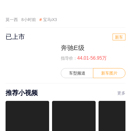
莫一西
8小时前
#
宝马iX3
已上市
新车
奔驰E级
44.01-56.95万
指导价：
车型频道
新车图片
推荐小视频
更多