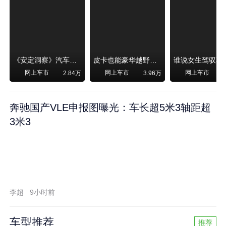
《安定洞察》汽车烧不烧油，和石油安全无关！
皮卡也能豪华越野！纵横F700上市，限时卖29.99万起
网上车市
网上车市
网上车市
2.84万
3.96万
奔驰国产VLE申报图曝光：车长超5米3轴距超
3米3
李超
9小时前
车型推荐
推荐