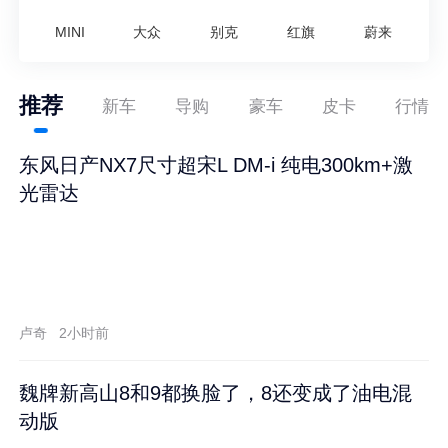
MINI
大众
别克
红旗
蔚来
推荐
新车
导购
豪车
皮卡
行情
东风日产NX7尺寸超宋L DM-i 纯电300km+激
光雷达
卢奇
2小时前
魏牌新高山8和9都换脸了，8还变成了油电混
动版