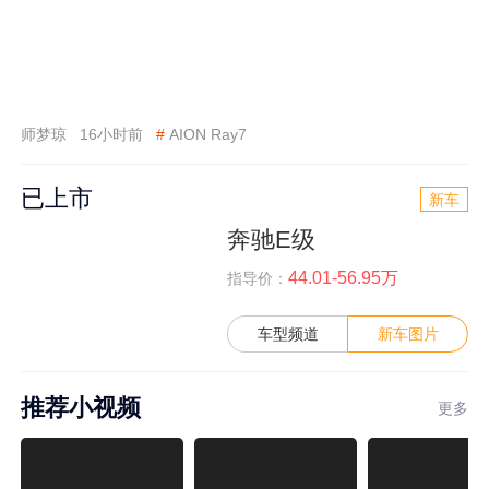
师梦琼
16小时前
#
AION Ray7
已上市
新车
奔驰E级
44.01-56.95万
指导价：
车型频道
新车图片
推荐小视频
更多