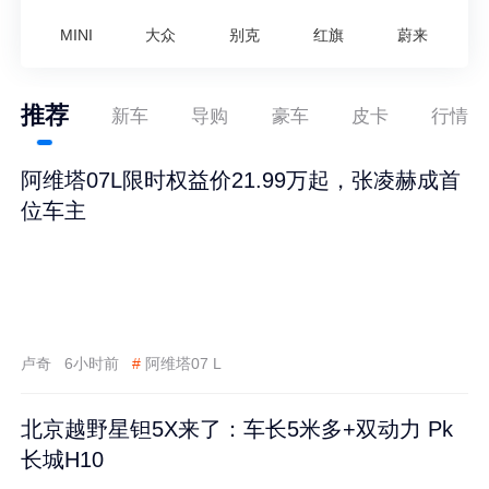
MINI
大众
别克
红旗
蔚来
推荐
新车
导购
豪车
皮卡
行情
阿维塔07L限时权益价21.99万起，张凌赫成首
位车主
卢奇
6小时前
#
阿维塔07 L
北京越野星钽5X来了：车长5米多+双动力 Pk
长城H10