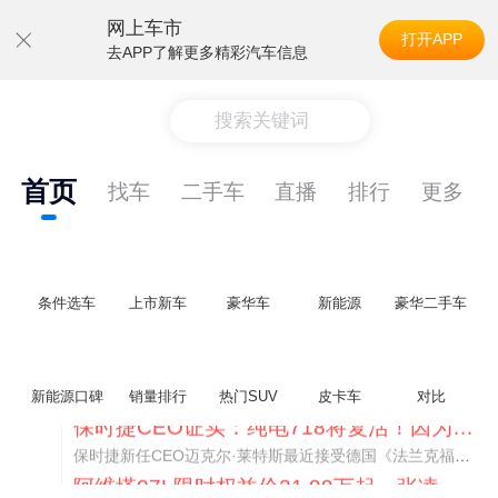
网上车市
打开APP
去APP了解更多精彩汽车信息
搜索关键词
首页
找车
二手车
直播
排行
更多
条件选车
上市新车
豪华车
新能源
豪华二手车
新能源口碑
销量排行
热门SUV
皮卡车
对比
阿维塔07L限时权益价21.99万起，张凌赫成首位车主
阿维塔07L今晚在杭州正式上市，全球品牌代言人张凌赫现场提车，成为这台车的第一位主人。三个版本：Elite纯电版22.99万，Max+后驱纯电版24.99万，Ultra三电机四驱版27.99万。