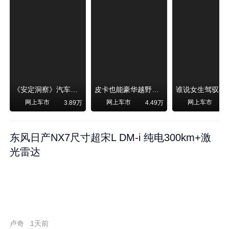
《安定洞察》汽车烧不烧油，和石油安全无关！
皮卡也能豪华越野！纵横F700上市，限时卖29.99万起
网上车市
网上车市
网上车市
3.89万
4.49万
东风日产NX7尺寸超宋L DM-i 纯电300km+激
光雷达
卢奇
1天前