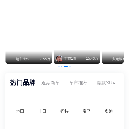
保时捷CEO证实：纯电718将复活！因为奥迪需要
保时捷新任CEO迈克尔·莱特斯最近接受德国《法兰克福汇报》采访，直接给纯电718项目吃了颗定心丸。之前外界传得沸沸扬扬，说这个项目可能推迟甚至取消，现在CEO亲自出面澄清：“关于电动718，我们已经得出结论，将会打造这款车型，因为这是经济上的最佳解决方案，也会是一款非常出色的汽车。”
阿维塔07L限时权益价21.99万起，张凌赫成首位车主
阿维塔07L今晚在杭州正式上市，全球品牌代言人张凌赫现场提车，成为这台车的第一位主人。三个版本：Elite纯电版22.99万，Max+后驱纯电版24.99万，Ultra三电机四驱版27.99万。
万
安定洞察
8.07万
智电出行
8.54万
智电出行
热门品牌
近期新车
车市推荐
爆款SUV
本田
丰田
福特
宝马
奥迪