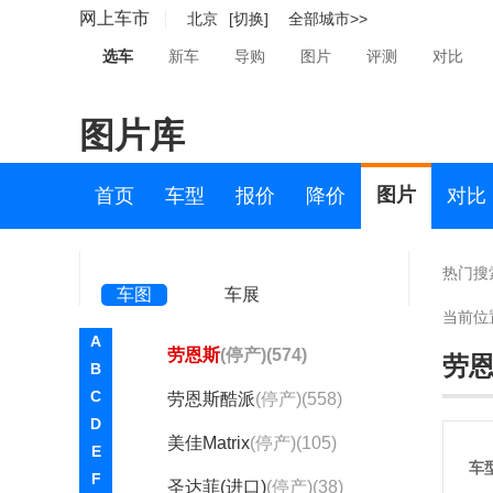
现代i40
(392)
网上车市
北京
[切换]
全部城市>>
现代ix20
(2)
选车
新车
导购
图片
评测
对比
现代KITE
(13)
图片库
现代KONA新能源
(196)
现代Tarlac
(1)
图片
首页
车型
报价
降价
对比
雅尊
(1084)
捷恩斯
(停产)(827)
热门搜
车图
车展
君爵XG
(停产)(2)
当前位
A
劳恩斯
(停产)(574)
劳
B
C
劳恩斯酷派
(停产)(558)
D
美佳Matrix
(停产)(105)
E
车
F
圣达菲(进口)
(停产)(38)