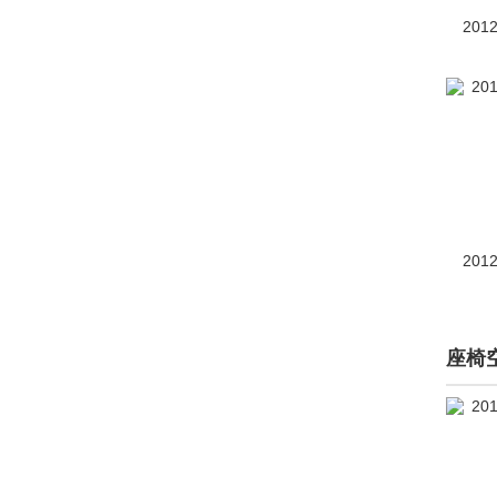
宇通(16)
201
Z
Zenvo(12)
正道汽车(26)
知豆(642)
智己汽车(3264)
201
之诺(134)
智行盒子(2)
座椅
中国重汽(4)
中国重汽VGV(1419)
中华(18104)