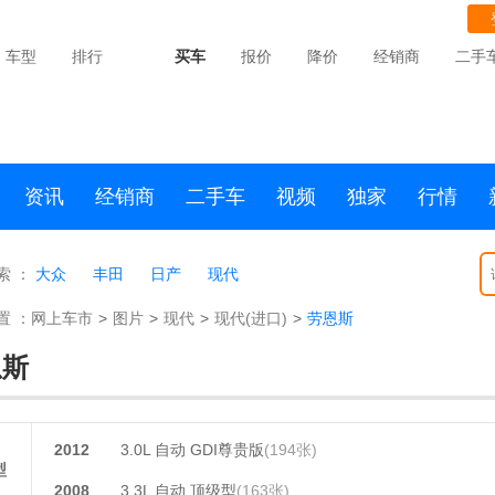
车型
排行
买车
报价
降价
经销商
二手
资讯
经销商
二手车
视频
独家
行情
索 ：
大众
丰田
日产
现代
置 ：
网上车市
>
图片
>
现代
>
现代(进口)
>
劳恩斯
恩斯
2012
3.0L 自动 GDI尊贵版
(194张)
型
2008
3.3L 自动 顶级型
(163张)