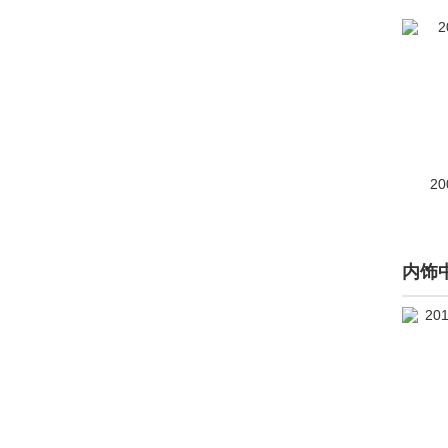
英力士(106)
银隆新能源(2)
一汽(10213)
依维柯(453)
永源(662)
20
远程汽车(433)
远航汽车(761)
内饰
裕路(3)
云度新能源(1646)
云雀(3)
驭胜(1304)