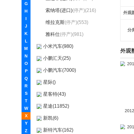
G
索纳塔(进口)
(停产)(216)
H
外观
I
维拉克斯
(停产)(553)
J
分
K
雅科仕
(停产)(981)
L
小米汽车(980)
M
外观
N
小鹏汇天(25)
O
小鹏汽车(7000)
P
Q
星际()
R
S
星客特(43)
T
星途(11852)
W
201
X
新凯(6)
Y
新特汽车(162)
Z