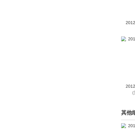
中顺(6)
众泰(12296)
201
中兴(2412)
诸葛智能(1)
自游家(277)
纵横(145)
201
其他