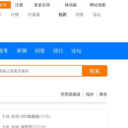
登录
注册
更多应用
移动版
网站地图
车
行情
计算器
社区
问答
论坛
新车
评测
问答
排行
论坛
搜索
劳恩斯频道
报价
降价
|
|
3.0L 自动 GDI旗舰版
(15张)
3.8L 自动 顶级型
(202张)