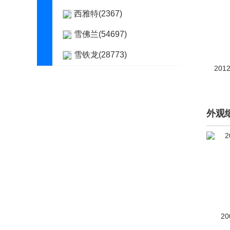
西雅特(2367)
雪佛兰(54697)
雪铁龙(28773)
201
Y
仰望(266)
外观
烨(145)
野马(2263)
野马新能源(4)
奕境(7)
英菲尼迪(23090)
20
萤火虫(107)