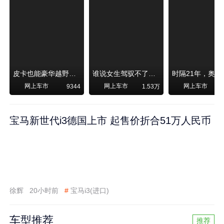
皮卡也能豪华越野！纵横F700上市，限时卖29.99万起
谁说女生驾驭不了大SUV？看我开问界M6驰骋坝上草原！
网上车市
网上车市
网上车市
9344
1.53万
宝马新世代i3德国上市 起售价折合51万人民币
徐辉
20小时前
#
宝马i3(进口)
车型推荐
推荐