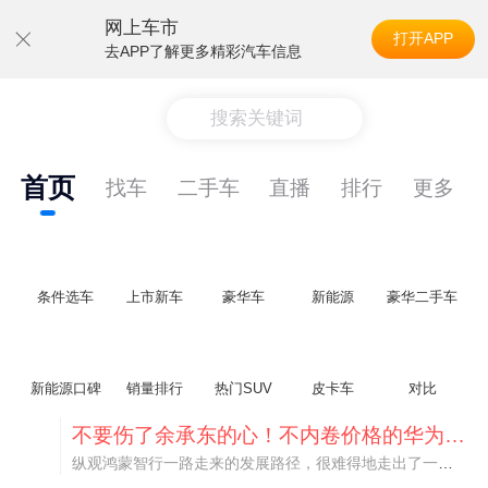
网上车市
打开APP
去APP了解更多精彩汽车信息
搜索关键词
首页
找车
二手车
直播
排行
更多
条件选车
上市新车
豪华车
新能源
豪华二手车
新能源口碑
销量排行
热门SUV
皮卡车
对比
不要伤了余承东的心！不内卷价格的华为，弥足珍贵！
纵观鸿蒙智行一路走来的发展路径，很难得地走出了一条和当下车市截然不同的道路：不靠降价走量、不参与低端价格厮杀，始终以技术迭代、架构创新、智能化体验升级、整车品质突破作为核心驱动力，稳步实现产品价值向上、品牌价格带稳步攀升。