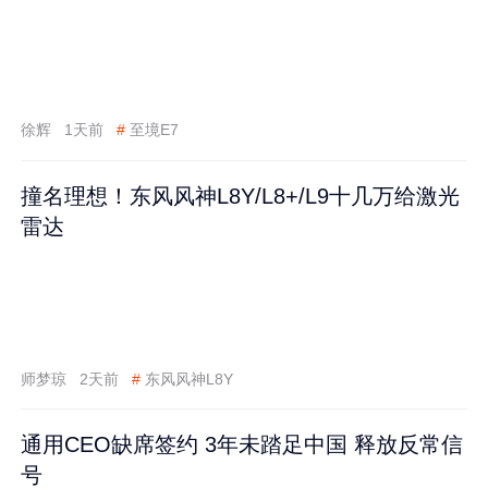
徐辉
1天前
#
至境E7
撞名理想！东风风神L8Y/L8+/L9十几万给激光
雷达
师梦琼
2天前
#
东风风神L8Y
通用CEO缺席签约 3年未踏足中国 释放反常信
号