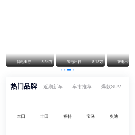
阿斯顿·马丁退出北京市场 三家门店全部关闭
曾在北京坐拥多家授权网点、稳居华北超豪华汽车市场重要一席的阿斯顿·马丁，如今彻底走完了在北京新车零售的全部征程。
不要伤了余承东的心！不内卷价格的华为，弥足珍贵！
纵观鸿蒙智行一路走来的发展路径，很难得地走出了一条和当下车市截然不同的道路：不靠降价走量、不参与低端价格厮杀，始终以技术迭代、架构创新、智能化体验升级、整车品质突破作为核心驱动力，稳步实现产品价值向上、品牌价格带稳步攀升。
万
智电出行
8.54万
智电出行
8.18万
智电出行
热门品牌
近期新车
车市推荐
爆款SUV
本田
丰田
福特
宝马
奥迪