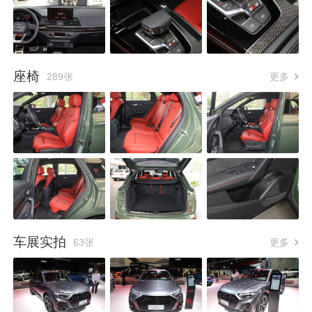
座椅
289张
更多
车展实拍
63张
更多