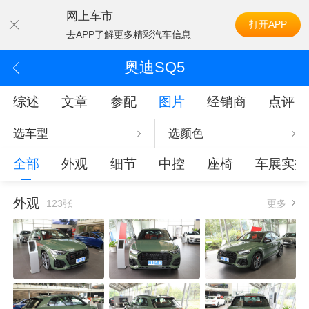
网上车市
打开APP
去APP了解更多精彩汽车信息
奥迪SQ5
综述
文章
参配
图片
经销商
点评
选车型
选颜色
全部
外观
细节
中控
座椅
车展实拍
外观
123张
更多